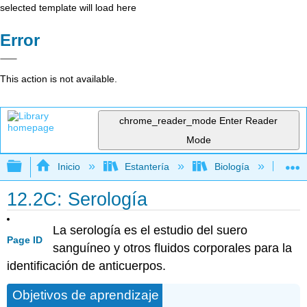
selected template will load here
Error
This action is not available.
chrome_reader_mode
Enter Reader
Mode
Expandir/contraer jerarquía global
Inicio
Estantería
Biología
Mic
12.2C: Serología
La serología es el estudio del suero
Page ID
sanguíneo y otros fluidos corporales para la
identificación de anticuerpos.
Objetivos de aprendizaje