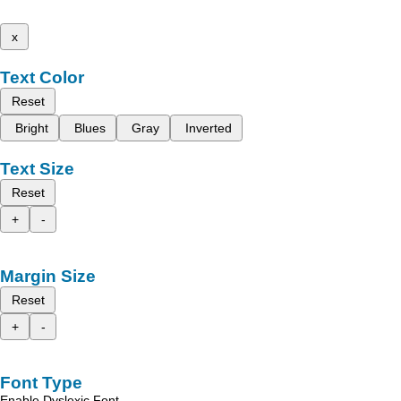
x
Text Color
Reset
Bright
Blues
Gray
Inverted
Text Size
Reset
+
-
Margin Size
Reset
+
-
Font Type
Enable Dyslexic Font