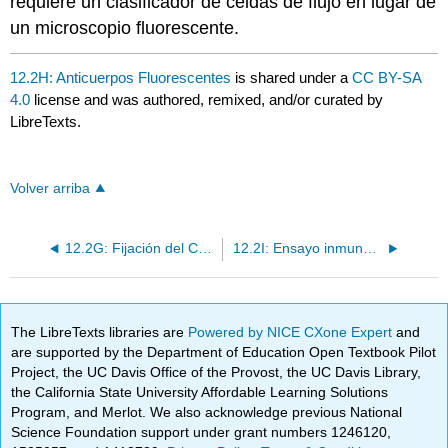
requiere un clasificador de celdas de flujo en lugar de
un microscopio fluorescente.
12.2H: Anticuerpos Fluorescentes
is shared under a
CC BY-SA
4.0
license and was authored, remixed, and/or curated by
LibreTexts.
Volver arriba
12.2G: Fijación del Complemento
12.2I: Ensayo inmunoabsorbente ligado a enzimas (ELISA)
The LibreTexts libraries are
Powered by NICE CXone Expert
and
are supported by the Department of Education Open Textbook Pilot
Project, the UC Davis Office of the Provost, the UC Davis Library,
the California State University Affordable Learning Solutions
Program, and Merlot. We also acknowledge previous National
Science Foundation support under grant numbers 1246120,