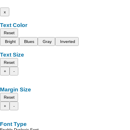
x
Text Color
Reset
Bright
Blues
Gray
Inverted
Text Size
Reset
+
-
Margin Size
Reset
+
-
Font Type
Enable Dyslexic Font