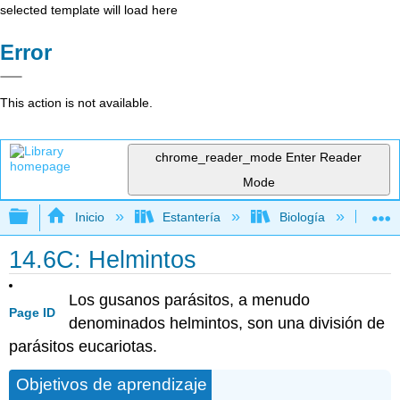
selected template will load here
Error
This action is not available.
chrome_reader_mode
Enter Reader
Mode
Expandir/contraer jerarquía global
Inicio
Estantería
Biología
Mic
14.6C: Helmintos
Los gusanos parásitos, a menudo
Page ID
denominados helmintos, son una división de
parásitos eucariotas.
Objetivos de aprendizaje