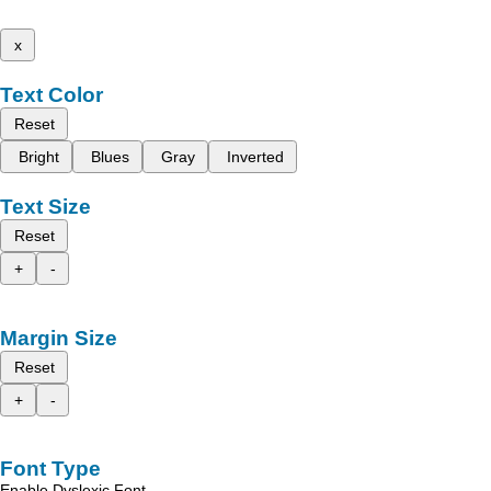
x
Text Color
Reset
Bright
Blues
Gray
Inverted
Text Size
Reset
+
-
Margin Size
Reset
+
-
Font Type
Enable Dyslexic Font