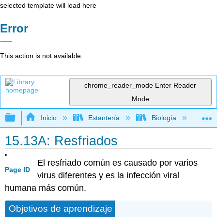
selected template will load here
Error
This action is not available.
chrome_reader_mode
Enter Reader
Mode
Expandir/contraer jerarquía global
Inicio
Estantería
Biología
Mic
15.13A: Resfriados
El resfriado común es causado por varios
Page ID
virus diferentes y es la infección viral
humana más común.
Objetivos de aprendizaje