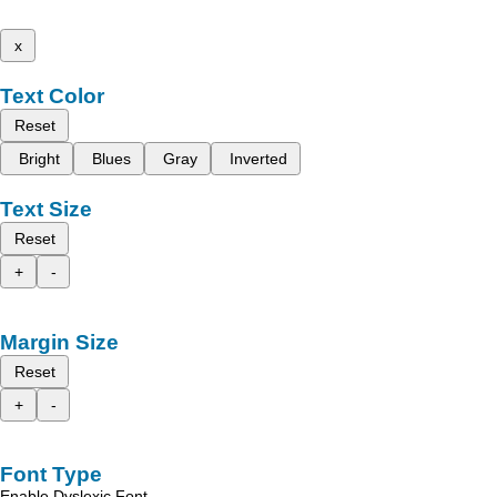
x
Text Color
Reset
Bright
Blues
Gray
Inverted
Text Size
Reset
+
-
Margin Size
Reset
+
-
Font Type
Enable Dyslexic Font