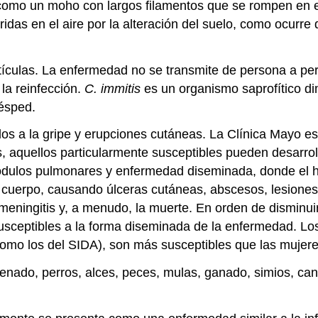
 como un moho con largos filamentos que se rompen en e
das en el aire por la alteración del suelo, como ocurre d
artículas. La enfermedad no se transmite de persona a p
la reinfección.
C. immitis
es un organismo saprofítico di
ésped.
os a la gripe y erupciones cutáneas. La Clínica Mayo es
 aquellos particularmente susceptibles pueden desarrol
ódulos pulmonares y enfermedad diseminada, donde el h
 cuerpo, causando úlceras cutáneas, abscesos, lesiones 
 meningitis y, a menudo, la muerte. En orden de disminuir
 susceptibles a la forma diseminada de la enfermedad. L
como los del SIDA), son más susceptibles que las muje
ado, perros, alces, peces, mulas, ganado, simios, cangur