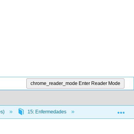
chrome_reader_mode
Enter Reader Mode
Exp
es)
15: Enfermedades
15.14: Enfermedades 