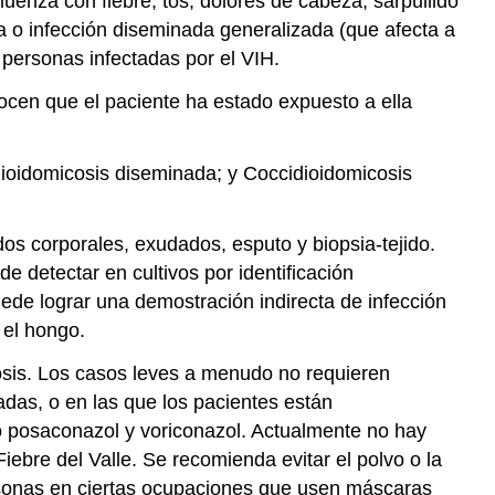
uenza con fiebre, tos, dolores de cabeza, sarpullido
ca o infección diseminada generalizada (que afecta a
personas infectadas por el VIH.
ocen que el paciente ha estado expuesto a ella
idioidomicosis diseminada; y Coccidioidomicosis
os corporales, exudados, esputo y biopsia-tejido.
 detectar en cultivos por identificación
ede lograr una demostración indirecta de infección
 el hongo.
osis. Los casos leves a menudo no requieren
adas, o en las que los pacientes están
o posaconazol y voriconazol. Actualmente no hay
ebre del Valle. Se recomienda evitar el polvo o la
rsonas en ciertas ocupaciones que usen máscaras