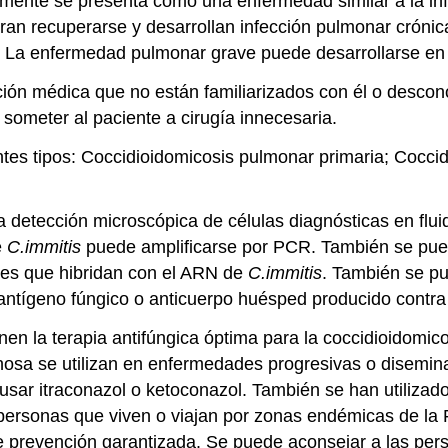
mente se presenta como una enfermedad similar a la infl
gran recuperarse y desarrollan infección pulmonar cróni
). La enfermedad pulmonar grave puede desarrollarse en 
ción médica que no están familiarizados con él o descon
ometer al paciente a cirugía innecesaria.
entes tipos: Coccidioidomicosis pulmonar primaria; Cocc
 detección microscópica de células diagnósticas en fluid
e
C.immitis
puede amplificarse por PCR. También se puede
res que hibridan con el ARN de
C.immitis
. También se pu
 antígeno fúngico o anticuerpo huésped producido contra
en la terapia antifúngica óptima para la coccidioidomic
venosa se utilizan en enfermedades progresivas o disemin
sar itraconazol o ketoconazol. También se han utilizad
personas que viven o viajan por zonas endémicas de la Fi
de prevención garantizada. Se puede aconsejar a las pe