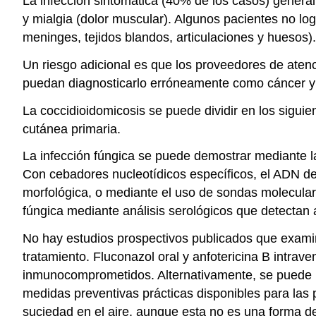
La infección sintomática (40% de los casos) general
y mialgia (dolor muscular). Algunos pacientes no lo
meninges, tejidos blandos, articulaciones y huesos
Un riesgo adicional es que los proveedores de aten
puedan diagnosticarlo erróneamente como cáncer y s
La coccidioidomicosis se puede dividir en los sigui
cutánea primaria.
La infección fúngica se puede demostrar mediante la
Con cebadores nucleotídicos específicos, el ADN d
morfológica, o mediante el uso de sondas molecula
fúngica mediante análisis serológicos que detectan
No hay estudios prospectivos publicados que examin
tratamiento. Fluconazol oral y anfotericina B intra
inmunocomprometidos. Alternativamente, se puede u
medidas preventivas prácticas disponibles para las 
suciedad en el aire, aunque esta no es una forma 