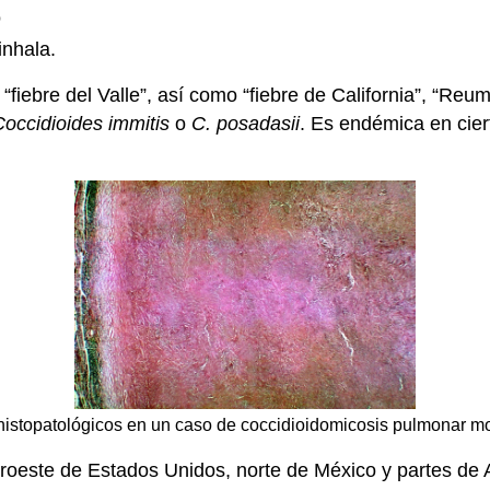
o
inhala.
ebre del Valle”, así como “fiebre de California”, “Reuma
Coccidioides immitis
o
C. posadasii
. Es endémica en cier
histopatológicos en un caso de coccidioidomicosis pulmonar m
suroeste de Estados Unidos, norte de México y partes de 