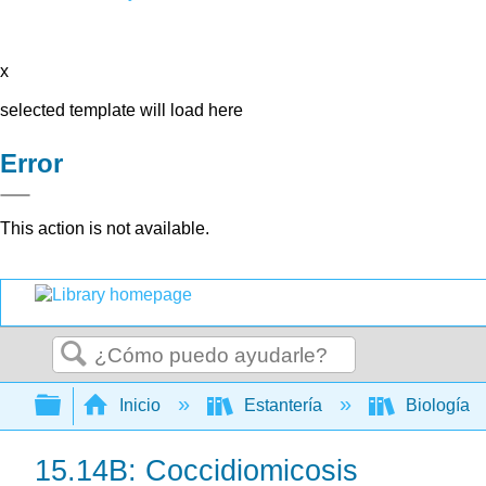
x
selected template will load here
Error
This action is not available.
Buscar
Expandir/contraer jerarquía global
Inicio
Estantería
Biología
15.14B: Coccidiomicosis