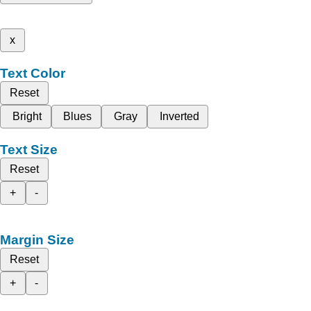
x
Text Color
Reset
Bright
Blues
Gray
Inverted
Text Size
Reset
+
-
Margin Size
Reset
+
-