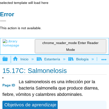
selected template will load here
Error
This action is not available.
chrome_reader_mode
Enter Reader
Mode
Expandir/contraer jerarquía global
Inicio
Estantería
Biología
Mic
15.17C: Salmonelosis
La salmonelosis es una infección por la
Page ID
bacteria Salmonella que produce diarrea,
fiebre, vómitos y calambres abdominales.
Objetivos de aprendizaje