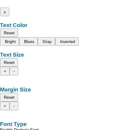
x
Text Color
Reset
Bright
Blues
Gray
Inverted
Text Size
Reset
+
-
Margin Size
Reset
+
-
Font Type
Enable Dyslexic Font