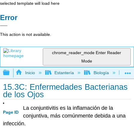
selected template will load here
Error
This action is not available.
chrome_reader_mode
Enter Reader
Mode
Expandir/contraer jerarquía global
Inicio
Estantería
Biología
Mic
15.3C: Enfermedades Bacterianas
de los Ojos
La conjuntivitis es la inflamación de la
Page ID
conjuntiva, más comúnmente debida a una
infección.