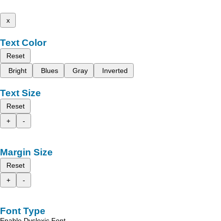
x
Text Color
Reset
Bright
Blues
Gray
Inverted
Text Size
Reset
+
-
Margin Size
Reset
+
-
Font Type
Enable Dyslexic Font