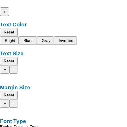
x
Text Color
Reset
Bright
Blues
Gray
Inverted
Text Size
Reset
+
-
Margin Size
Reset
+
-
Font Type
Enable Dyslexic Font