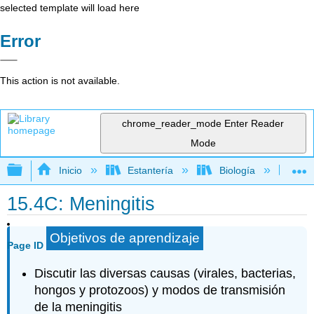
selected template will load here
Error
This action is not available.
chrome_reader_mode
Enter Reader
Mode
Expandir/contraer jerarquía global
Inicio
Estantería
Biología
Mic
15.4C: Meningitis
Objetivos de aprendizaje
Page ID
Discutir las diversas causas (virales, bacterias,
hongos y protozoos) y modos de transmisión
de la meningitis