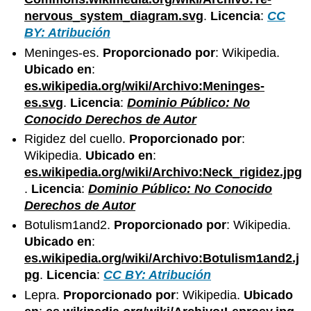
nervous_system_diagram.svg
.
Licencia
:
CC
BY: Atribución
Meninges-es.
Proporcionado por
: Wikipedia.
Ubicado en
:
es.wikipedia.org/wiki/Archivo:Meninges-
es.svg
.
Licencia
:
Dominio Público: No
Conocido Derechos de Autor
Rigidez del cuello.
Proporcionado por
:
Wikipedia.
Ubicado en
:
es.wikipedia.org/wiki/Archivo:Neck_rigidez.jpg
.
Licencia
:
Dominio Público: No Conocido
Derechos de Autor
Botulism1and2.
Proporcionado por
: Wikipedia.
Ubicado en
:
es.wikipedia.org/wiki/Archivo:Botulism1and2.j
pg
.
Licencia
:
CC BY: Atribución
Lepra.
Proporcionado por
: Wikipedia.
Ubicado