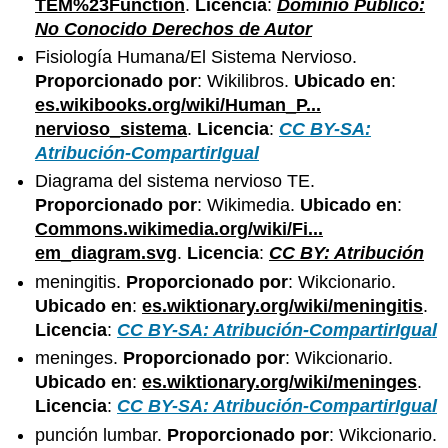
TEM%23Function
.
Licencia
:
Dominio Público:
No Conocido Derechos de Autor
Fisiología Humana/El Sistema Nervioso.
Proporcionado por
: Wikilibros.
Ubicado en
:
es.wikibooks.org/wiki/Human_P...
nervioso_sistema
.
Licencia
:
CC BY-SA:
Atribución-CompartirIgual
Diagrama del sistema nervioso TE.
Proporcionado por
: Wikimedia.
Ubicado en
:
Commons.wikimedia.org/wiki/Fi...
em_diagram.svg
.
Licencia
:
CC BY: Atribución
meningitis.
Proporcionado por
: Wikcionario.
Ubicado en
:
es.wiktionary.org/wiki/meningitis
.
Licencia
:
CC BY-SA: Atribución-CompartirIgual
meninges.
Proporcionado por
: Wikcionario.
Ubicado en
:
es.wiktionary.org/wiki/meninges
.
Licencia
:
CC BY-SA: Atribución-CompartirIgual
punción lumbar.
Proporcionado por
: Wikcionario.