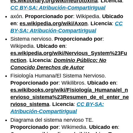
es.wiktionary.org/wiki/neurotoxina
.
Licencia
:
CC BY-SA: Atribución-CompartirIgual
axón.
Proporcionado por
: Wikipedia.
Ubicado
en
:
es.wikipedia.org/wiki/Axon
.
Licencia
:
CC
BY-SA: Atribución-CompartirIgual
Sistema nervioso.
Proporcionado por
:
Wikipedia.
Ubicado en
:
es.wikipedia.org/wiki/Nervious_System%23Fu
nction
.
Licencia
:
Dominio Público: No
Conocido Derechos de Autor
Fisiología Humana/El Sistema Nervioso.
Proporcionado por
: Wikilibros.
Ubicado en
:
es.wikibooks.org/wiki/Fisiología_Humana/el_n
ervioso_sistema%23Resumen_de_el_enter_ne
rvioso_sistema
.
Licencia
:
CC BY-SA:
Atribución-CompartirIgual
Diagrama del sistema nervioso TE.
Proporcionado por
: Wikimedia.
Ubicado en
: