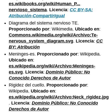
es.wikibooks.org/wiki/Human_P...
nervioso_sistema
.
Licencia
:
CC BY-SA:
Atribución-CompartirIgual
Diagrama del sistema nervioso TE.
Proporcionado por
: Wikimedia.
Ubicado en
:
Commons.wikimedia.org/wiki/Archivo:Te-
nervous_system_diagram.svg
.
Licencia
:
CC
BY: Atribución
Meninges-es.
Proporcionado por
: Wikipedia.
Ubicado en
:
es.wikipedia.org/wiki/Archivo:Meninges-
es.svg
.
Licencia
:
Dominio Público: No
Conocido Derechos de Autor
Rigidez del cuello.
Proporcionado por
:
Wikipedia.
Ubicado en
:
es.wikipedia.org/wiki/Archivo:Neck_rigidez.jpg
.
Licencia
:
Dominio Público: No Conocido
Derechos de Autor