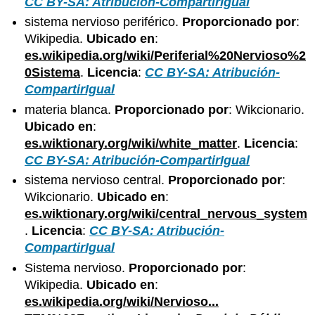
CC BY-SA: Atribución-CompartirIgual
sistema nervioso periférico.
Proporcionado por
:
Wikipedia.
Ubicado en
:
es.wikipedia.org/wiki/Periferial%20Nervioso%2
0Sistema
.
Licencia
:
CC BY-SA: Atribución-
CompartirIgual
materia blanca.
Proporcionado por
: Wikcionario.
Ubicado en
:
es.wiktionary.org/wiki/white_matter
.
Licencia
:
CC BY-SA: Atribución-CompartirIgual
sistema nervioso central.
Proporcionado por
:
Wikcionario.
Ubicado en
:
es.wiktionary.org/wiki/central_nervous_system
.
Licencia
:
CC BY-SA: Atribución-
CompartirIgual
Sistema nervioso.
Proporcionado por
:
Wikipedia.
Ubicado en
:
es.wikipedia.org/wiki/Nervioso...