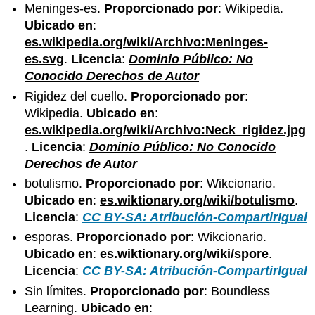
Meninges-es.
Proporcionado por
: Wikipedia.
Ubicado en
:
es.wikipedia.org/wiki/Archivo:Meninges-
es.svg
.
Licencia
:
Dominio Público: No
Conocido Derechos de Autor
Rigidez del cuello.
Proporcionado por
:
Wikipedia.
Ubicado en
:
es.wikipedia.org/wiki/Archivo:Neck_rigidez.jpg
.
Licencia
:
Dominio Público: No Conocido
Derechos de Autor
botulismo.
Proporcionado por
: Wikcionario.
Ubicado en
:
es.wiktionary.org/wiki/botulismo
.
Licencia
:
CC BY-SA: Atribución-CompartirIgual
esporas.
Proporcionado por
: Wikcionario.
Ubicado en
:
es.wiktionary.org/wiki/spore
.
Licencia
:
CC BY-SA: Atribución-CompartirIgual
Sin límites.
Proporcionado por
: Boundless
Learning.
Ubicado en
: