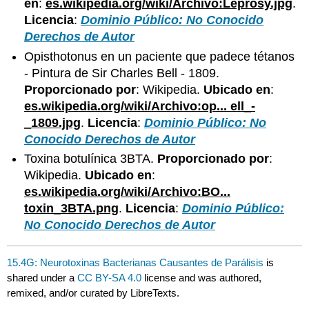
en
:
es.wikipedia.org/wiki/Archivo:Leprosy.jpg
.
Licencia
:
Dominio Público: No Conocido
Derechos de Autor
Opisthotonus en un paciente que padece tétanos
- Pintura de Sir Charles Bell - 1809.
Proporcionado por
: Wikipedia.
Ubicado en
:
es.wikipedia.org/wiki/Archivo:op... ell_-
_1809.jpg
.
Licencia
:
Dominio Público: No
Conocido Derechos de Autor
Toxina botulínica 3BTA.
Proporcionado por
:
Wikipedia.
Ubicado en
:
es.wikipedia.org/wiki/Archivo:BO...
toxin_3BTA.png
.
Licencia
:
Dominio Público:
No Conocido Derechos de Autor
15.4G: Neurotoxinas Bacterianas Causantes de Parálisis
is
shared under a
CC BY-SA 4.0
license and was authored,
remixed, and/or curated by LibreTexts.