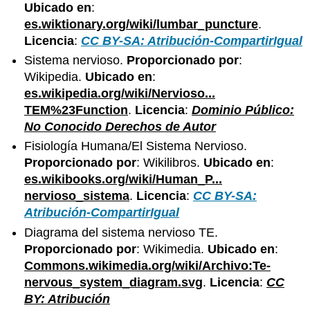
Ubicado en
:
es.wiktionary.org/wiki/lumbar_puncture
.
Licencia
:
CC BY-SA: Atribución-CompartirIgual
Sistema nervioso.
Proporcionado por
:
Wikipedia.
Ubicado en
:
es.wikipedia.org/wiki/Nervioso...
TEM%23Function
.
Licencia
:
Dominio Público:
No Conocido Derechos de Autor
Fisiología Humana/El Sistema Nervioso.
Proporcionado por
: Wikilibros.
Ubicado en
:
es.wikibooks.org/wiki/Human_P...
nervioso_sistema
.
Licencia
:
CC BY-SA:
Atribución-CompartirIgual
Diagrama del sistema nervioso TE.
Proporcionado por
: Wikimedia.
Ubicado en
:
Commons.wikimedia.org/wiki/Archivo:Te-
nervous_system_diagram.svg
.
Licencia
:
CC
BY: Atribución