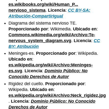
es.wikibooks.org/wiki/Human_P...
nervioso_sistema
.
Licencia
:
CC BY-SA:
Atribución-CompartirIgual
Diagrama del sistema nervioso TE.
Proporcionado por
: Wikimedia.
Ubicado en
:
Commons.wikimedia.org/wiki/Archivo:Te-
nervous_system_diagram.svg
.
Licencia
:
CC
BY: Atribución
Meninges-es.
Proporcionado por
: Wikipedia.
Ubicado en
:
es.wikipedia.org/wiki/Archivo:Meninges-
es.svg
.
Licencia
:
Dominio Público: No
Conocido Derechos de Autor
Rigidez del cuello.
Proporcionado por
:
Wikipedia.
Ubicado en
:
es.wikipedia.org/wiki/Archivo:Neck_rigidez.jpg
.
Licencia
:
Dominio Público: No Conocido
Derechos de Autor