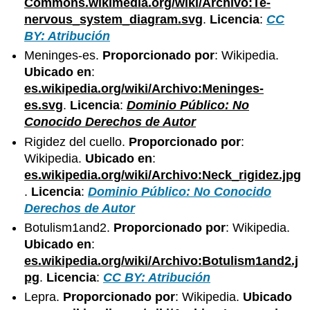
Commons.wikimedia.org/wiki/Archivo:Te-
nervous_system_diagram.svg
.
Licencia
:
CC
BY: Atribución
Meninges-es.
Proporcionado por
: Wikipedia.
Ubicado en
:
es.wikipedia.org/wiki/Archivo:Meninges-
es.svg
.
Licencia
:
Dominio Público: No
Conocido Derechos de Autor
Rigidez del cuello.
Proporcionado por
:
Wikipedia.
Ubicado en
:
es.wikipedia.org/wiki/Archivo:Neck_rigidez.jpg
.
Licencia
:
Dominio Público: No Conocido
Derechos de Autor
Botulism1and2.
Proporcionado por
: Wikipedia.
Ubicado en
:
es.wikipedia.org/wiki/Archivo:Botulism1and2.j
pg
.
Licencia
:
CC BY: Atribución
Lepra.
Proporcionado por
: Wikipedia.
Ubicado