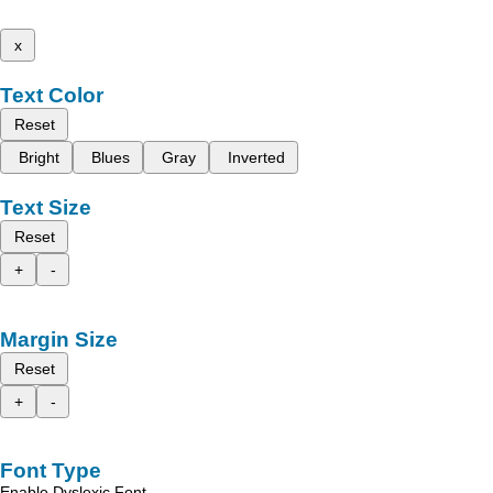
x
Text Color
Reset
Bright
Blues
Gray
Inverted
Text Size
Reset
+
-
Margin Size
Reset
+
-
Font Type
Enable Dyslexic Font