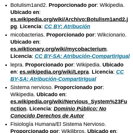
Botulism1and2.
Proporcionado por
: Wikipedia.
Ubicado en
:
es.wikipedia.org/wiki/Archivo:Botulism1and2.j
pg
.
Licencia
:
CC BY: Atribución
micobacterias.
Proporcionado por
: Wikcionario.
Ubicado en
:
es.wiktionary.org/wiki/mycobacterium
.
Licencia
:
CC BY-SA: Atribución-CompartirIgual
lepra.
Proporcionado por
: Wikipedia.
Ubicado
en
:
es.wikipedia.org/wiki/Lepra
.
Licencia
:
CC
BY-SA: Atribución-CompartirIgual
Sistema nervioso.
Proporcionado por
:
Wikipedia.
Ubicado en
:
es.wikipedia.org/wiki/Nervious_System%23Fu
nction
.
Licencia
:
Dominio Público: No
Conocido Derechos de Autor
Fisiología Humana/El Sistema Nervioso.
Proporcionado por
: Wikilibros.
Ubicado en
: