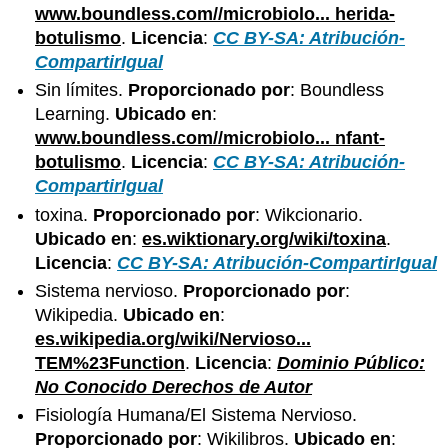
www.boundless.com//microbiolo... herida-
botulismo
.
Licencia
:
CC BY-SA: Atribución-
CompartirIgual
Sin límites.
Proporcionado por
: Boundless
Learning.
Ubicado en
:
www.boundless.com//microbiolo... nfant-
botulismo
.
Licencia
:
CC BY-SA: Atribución-
CompartirIgual
toxina.
Proporcionado por
: Wikcionario.
Ubicado en
:
es.wiktionary.org/wiki/toxina
.
Licencia
:
CC BY-SA: Atribución-CompartirIgual
Sistema nervioso.
Proporcionado por
:
Wikipedia.
Ubicado en
:
es.wikipedia.org/wiki/Nervioso...
TEM%23Function
.
Licencia
:
Dominio Público:
No Conocido Derechos de Autor
Fisiología Humana/El Sistema Nervioso.
Proporcionado por
: Wikilibros.
Ubicado en
: