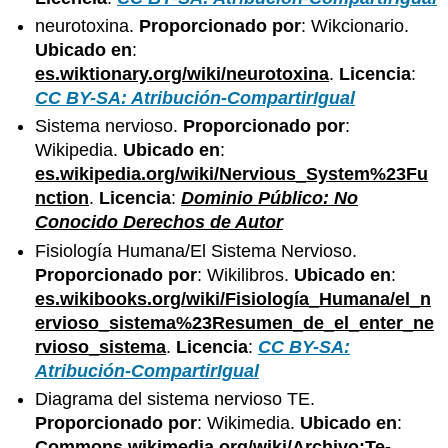
neurotoxina.
Proporcionado por
: Wikcionario.
Ubicado en
:
es.wiktionary.org/wiki/neurotoxina
.
Licencia
:
CC BY-SA: Atribución-CompartirIgual
Sistema nervioso.
Proporcionado por
:
Wikipedia.
Ubicado en
:
es.wikipedia.org/wiki/Nervious_System%23Fu
nction
.
Licencia
:
Dominio Público: No
Conocido Derechos de Autor
Fisiología Humana/El Sistema Nervioso.
Proporcionado por
: Wikilibros.
Ubicado en
:
es.wikibooks.org/wiki/Fisiología_Humana/el_n
ervioso_sistema%23Resumen_de_el_enter_ne
rvioso_sistema
.
Licencia
:
CC BY-SA:
Atribución-CompartirIgual
Diagrama del sistema nervioso TE.
Proporcionado por
: Wikimedia.
Ubicado en
:
Commons.wikimedia.org/wiki/Archivo:Te-