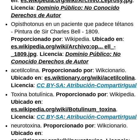
en
:
es.wikipedia.org/wiki/Archivo:Leprosy.jpg
.
Licencia
:
Dominio Público: No Conocido
Derechos de Autor
Opisthotonus en un paciente que padece tétanos
- Pintura de Sir Charles Bell - 1809.
Proporcionado por
: Wikipedia.
Ubicado en
:
es.wikipedia.org/wiki/Archivo:op... ell_-
_1809.jpg
.
Licencia
:
Dominio Público: No
Conocido Derechos de Autor
acetilcolina.
Proporcionado por
: Wikcionario.
Ubicado en
:
es.wiktionary.org/wiki/acetilcolina
.
Licencia
:
CC BY-SA: Atribución-CompartirIgual
Toxina botulínica.
Proporcionado por
: Wikipedia.
Ubicado en
:
es.wikipedia.org/wiki/Botulinum_toxina
.
Licencia
:
CC BY-SA: Atribución-CompartirIgual
neurotoxina.
Proporcionado por
: Wikcionario.
Ubicado en
: