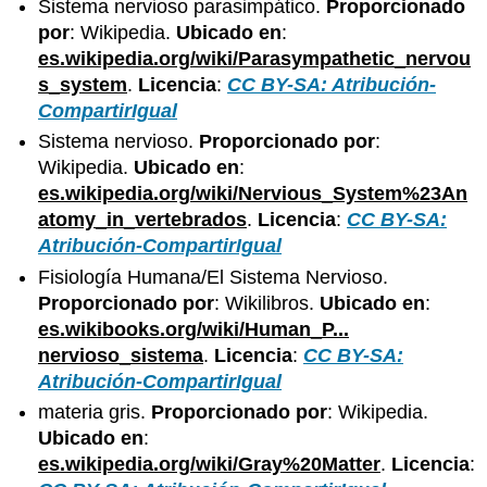
Sistema nervioso parasimpático.
Proporcionado
por
: Wikipedia.
Ubicado en
:
es.wikipedia.org/wiki/Parasympathetic_nervou
s_system
.
Licencia
:
CC BY-SA: Atribución-
CompartirIgual
Sistema nervioso.
Proporcionado por
:
Wikipedia.
Ubicado en
:
es.wikipedia.org/wiki/Nervious_System%23An
atomy_in_vertebrados
.
Licencia
:
CC BY-SA:
Atribución-CompartirIgual
Fisiología Humana/El Sistema Nervioso.
Proporcionado por
: Wikilibros.
Ubicado en
:
es.wikibooks.org/wiki/Human_P...
nervioso_sistema
.
Licencia
:
CC BY-SA:
Atribución-CompartirIgual
materia gris.
Proporcionado por
: Wikipedia.
Ubicado en
:
es.wikipedia.org/wiki/Gray%20Matter
.
Licencia
: