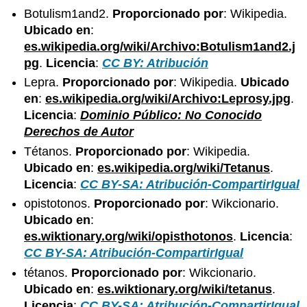
Botulism1and2.
Proporcionado por
: Wikipedia.
Ubicado en
:
es.wikipedia.org/wiki/Archivo:Botulism1and2.j
pg
.
Licencia
:
CC BY: Atribución
Lepra.
Proporcionado por
: Wikipedia.
Ubicado
en
:
es.wikipedia.org/wiki/Archivo:Leprosy.jpg
.
Licencia
:
Dominio Público: No Conocido
Derechos de Autor
Tétanos.
Proporcionado por
: Wikipedia.
Ubicado en
:
es.wikipedia.org/wiki/Tetanus
.
Licencia
:
CC BY-SA: Atribución-CompartirIgual
opistotonos.
Proporcionado por
: Wikcionario.
Ubicado en
:
es.wiktionary.org/wiki/opisthotonos
.
Licencia
:
CC BY-SA: Atribución-CompartirIgual
tétanos.
Proporcionado por
: Wikcionario.
Ubicado en
:
es.wiktionary.org/wiki/tetanus
.
Licencia
:
CC BY-SA: Atribución-CompartirIgual