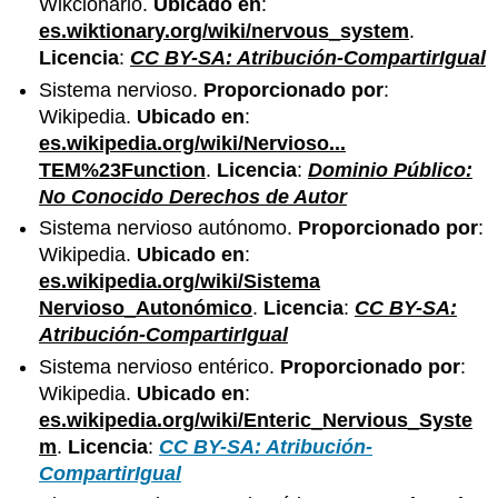
Wikcionario.
Ubicado en
:
es.wiktionary.org/wiki/nervous_system
.
Licencia
:
CC BY-SA: Atribución-CompartirIgual
Sistema nervioso.
Proporcionado por
:
Wikipedia.
Ubicado en
:
es.wikipedia.org/wiki/Nervioso...
TEM%23Function
.
Licencia
:
Dominio Público:
No Conocido Derechos de Autor
Sistema nervioso autónomo.
Proporcionado por
:
Wikipedia.
Ubicado en
:
es.wikipedia.org/wiki/Sistema
Nervioso_Autonómico
.
Licencia
:
CC BY-SA:
Atribución-CompartirIgual
Sistema nervioso entérico.
Proporcionado por
:
Wikipedia.
Ubicado en
:
es.wikipedia.org/wiki/Enteric_Nervious_Syste
m
.
Licencia
:
CC BY-SA: Atribución-
CompartirIgual