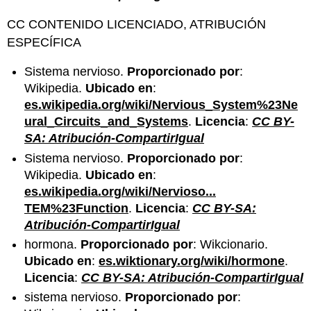
CC CONTENIDO LICENCIADO, ATRIBUCIÓN
ESPECÍFICA
Sistema nervioso.
Proporcionado por
:
Wikipedia.
Ubicado en
:
es.wikipedia.org/wiki/Nervious_System%23Ne
ural_Circuits_and_Systems
.
Licencia
:
CC BY-
SA: Atribución-CompartirIgual
Sistema nervioso.
Proporcionado por
:
Wikipedia.
Ubicado en
:
es.wikipedia.org/wiki/Nervioso...
TEM%23Function
.
Licencia
:
CC BY-SA:
Atribución-CompartirIgual
hormona.
Proporcionado por
: Wikcionario.
Ubicado en
:
es.wiktionary.org/wiki/hormone
.
Licencia
:
CC BY-SA: Atribución-CompartirIgual
sistema nervioso.
Proporcionado por
: