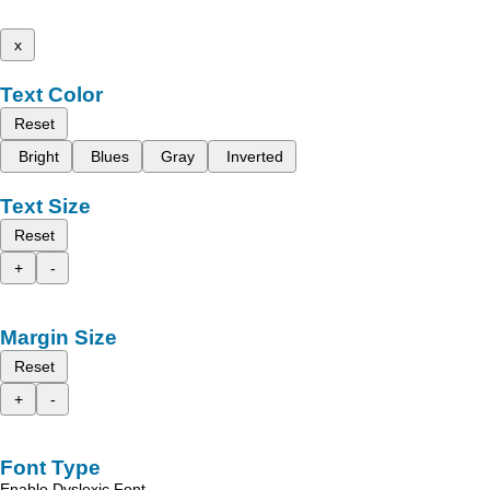
x
Text Color
Reset
Bright
Blues
Gray
Inverted
Text Size
Reset
+
-
Margin Size
Reset
+
-
Font Type
Enable Dyslexic Font