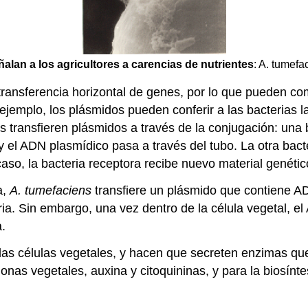
ñalan a los agricultores a carencias de nutrientes
: A. tumefa
ransferencia horizontal de genes, por lo que pueden co
jemplo, los plásmidos pueden conferir a las bacterias la 
as transfieren plásmidos a través de la conjugación: una
 y el ADN plasmídico pasa a través del tubo. La otra bac
aso, la bacteria receptora recibe nuevo material genétic
a,
A. tumefaciens
transfiere un plásmido que contiene A
ria. Sin embargo, una vez dentro de la célula vegetal, 
.
as células vegetales, y hacen que secreten enzimas que
onas vegetales, auxina y citoquininas, y para la biosínt