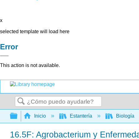
x
selected template will load here
Error
This action is not available.
Buscar
Expandir/contraer jerarquía global
Inicio
Estantería
Biología
16.5F: Agrobacterium y Enfermeda