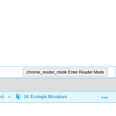
chrome_reader_mode
Enter Reader Mode
Exp
es)
16: Ecología Microbiana
16.5: Simbiosi