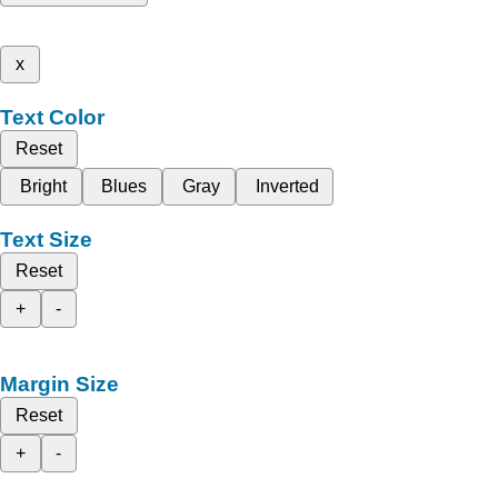
x
Text Color
Reset
Bright
Blues
Gray
Inverted
Text Size
Reset
+
-
Margin Size
Reset
+
-