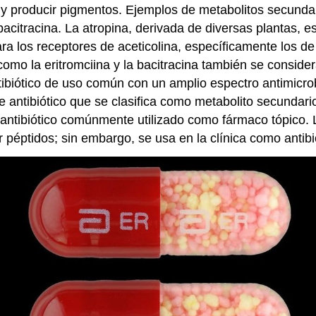
y producir pigmentos. Ejemplos de metabolitos secundari
 bacitracina. La atropina, derivada de diversas plantas, 
ara los receptores de aceticolina, específicamente los de
 como la eritromciina y la bacitracina también se conside
ntibiótico de uso común con un amplio espectro antimicr
 antibiótico que se clasifica como metabolito secundario
 antibiótico comúnmente utilizado como fármaco tópico. L
 péptidos; sin embargo, se usa en la clínica como antibi