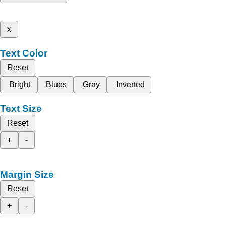
x
Text Color
Reset
Bright
Blues
Gray
Inverted
Text Size
Reset
+
-
Margin Size
Reset
+
-