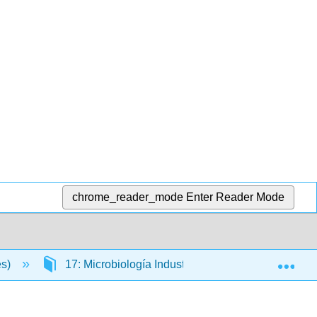
chrome_reader_mode
Enter Reader Mode
Exp
es)
17: Microbiología Industrial
17.1: Microbi