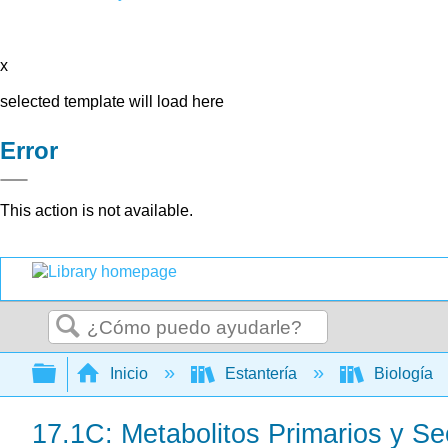
x
selected template will load here
Error
This action is not available.
Buscar
Expandir/contraer jerarquía global
Inicio
Estantería
Biología
17.1C: Metabolitos Primarios y S