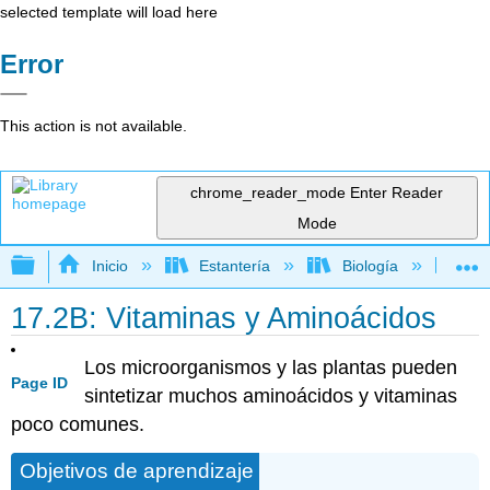
selected template will load here
Error
This action is not available.
chrome_reader_mode
Enter Reader
Mode
Expandir/contraer jerarquía global
Inicio
Estantería
Biología
Mic
17.2B: Vitaminas y Aminoácidos
Los microorganismos y las plantas pueden
Page ID
sintetizar muchos aminoácidos y vitaminas
poco comunes.
Objetivos de aprendizaje