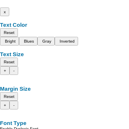
x
Text Color
Reset
Bright
Blues
Gray
Inverted
Text Size
Reset
+
-
Margin Size
Reset
+
-
Font Type
Enable Dyslexic Font