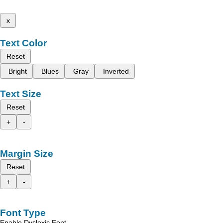
x
Text Color
Reset
Bright
Blues
Gray
Inverted
Text Size
Reset
+
-
Margin Size
Reset
+
-
Font Type
Enable Dyslexic Font