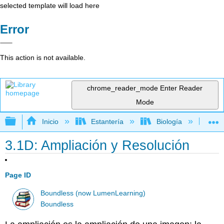
selected template will load here
Error
This action is not available.
chrome_reader_mode
Enter Reader
Mode
Expandir/contraer jerarquía global
Inicio
Estantería
Biología
Mic
3.1D: Ampliación y Resolución
Page ID
Boundless (now LumenLearning)
Boundless