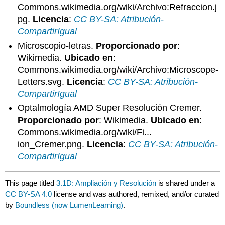
Commons.wikimedia.org/wiki/Archivo:Refraccion.j
pg.
Licencia
:
CC BY-SA: Atribución-
CompartirIgual
Microscopio-letras.
Proporcionado por
:
Wikimedia.
Ubicado en
:
Commons.wikimedia.org/wiki/Archivo:Microscope-
Letters.svg.
Licencia
:
CC BY-SA: Atribución-
CompartirIgual
Optalmología AMD Super Resolución Cremer.
Proporcionado por
: Wikimedia.
Ubicado en
:
Commons.wikimedia.org/wiki/Fi...
ion_Cremer.png.
Licencia
:
CC BY-SA: Atribución-
CompartirIgual
This page titled
3.1D: Ampliación y Resolución
is shared under a
CC BY-SA 4.0
license and was authored, remixed, and/or curated
by
Boundless (now LumenLearning)
.