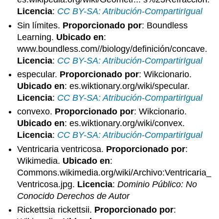
Licencia
:
CC BY-SA: Atribución-CompartirIgual
Sin límites.
Proporcionado por
: Boundless
Learning.
Ubicado en
:
www.boundless.com//biology/definición/concave.
Licencia
:
CC BY-SA: Atribución-CompartirIgual
especular.
Proporcionado por
: Wikcionario.
Ubicado en
: es.wiktionary.org/wiki/specular.
Licencia
:
CC BY-SA: Atribución-CompartirIgual
convexo.
Proporcionado por
: Wikcionario.
Ubicado en
: es.wiktionary.org/wiki/convex.
Licencia
:
CC BY-SA: Atribución-CompartirIgual
Ventricaria ventricosa.
Proporcionado por
:
Wikimedia.
Ubicado en
:
Commons.wikimedia.org/wiki/Archivo:Ventricaria_
Ventricosa.jpg.
Licencia
:
Dominio Público: No
Conocido Derechos de Autor
Rickettsia rickettsii.
Proporcionado por
: