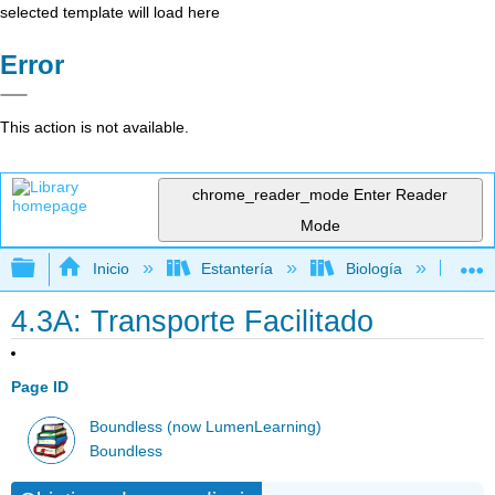
selected template will load here
Error
This action is not available.
chrome_reader_mode
Enter Reader
Mode
Expandir/contraer jerarquía global
Inicio
Estantería
Biología
Mic
4.3A: Transporte Facilitado
Page ID
Boundless (now LumenLearning)
Boundless