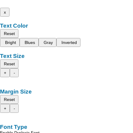
x
Text Color
Reset
Bright
Blues
Gray
Inverted
Text Size
Reset
+
-
Margin Size
Reset
+
-
Font Type
Enable Dyslexic Font