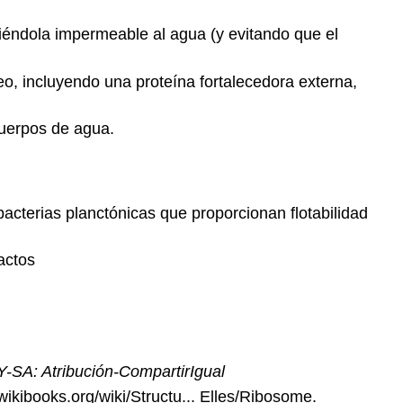
iéndola impermeable al agua (y evitando que el
eo, incluyendo una proteína fortalecedora externa,
cuerpos de agua.
cterias planctónicas que proporcionan flotabilidad
actos
-SA: Atribución-CompartirIgual
.wikibooks.org/wiki/Structu... Elles/Ribosome.