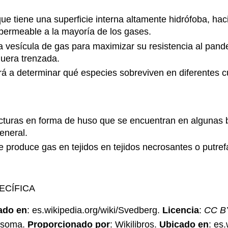
e tiene una superficie interna altamente hidrófoba, hac
 permeable a la mayoría de los gases.
la vesícula de gas para maximizar su resistencia al pand
uera trenzada.
rá a determinar qué especies sobreviven en diferentes 
cturas en forma de huso que se encuentran en algunas ba
eneral.
e produce gas en tejidos en tejidos necrosantes o putref
ECÍFICA
ado en
: es.wikipedia.org/wiki/Svedberg.
Licencia
:
CC BY
bosoma.
Proporcionado por
: Wikilibros.
Ubicado en
: es