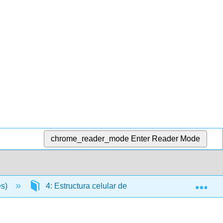
chrome_reader_mode
Enter Reader Mode
Exp
es)
4: Estructura celular de bacterias, arqueas y euca