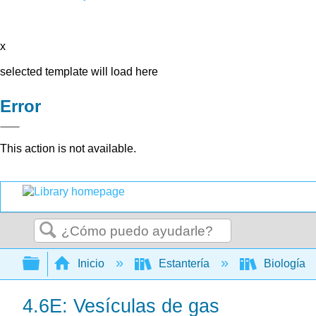
x
selected template will load here
Error
This action is not available.
Buscar
Expandir/contraer jerarquía global
Inicio
Estantería
Biología
4.6E: Vesículas de gas