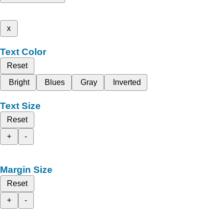
x
Text Color
Reset
Bright
Blues
Gray
Inverted
Text Size
Reset
+
-
Margin Size
Reset
+
-