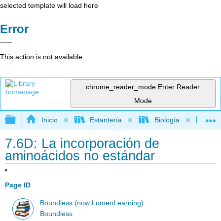
selected template will load here
Error
This action is not available.
chrome_reader_mode
Enter Reader
Mode
Expandir/contraer jerarquía global
Inicio
Estantería
Biología
Mic
7.6D: La incorporación de
aminoácidos no estándar
Page ID
Boundless (now LumenLearning)
Boundless