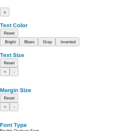
x
Text Color
Reset
Bright
Blues
Gray
Inverted
Text Size
Reset
+
-
Margin Size
Reset
+
-
Font Type
Enable Dyslexic Font