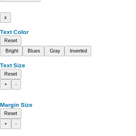
x
Text Color
Reset
Bright
Blues
Gray
Inverted
Text Size
Reset
+
-
Margin Size
Reset
+
-