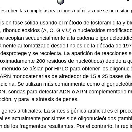
describen las complejas reacciones químicas que se necesitan p
s en fase sólida usando el método de fosforamidita y bl
), ribonucleósidos (A, C, G y U) o nucleósidos modifica
se acoplan secuencialmente a la cadena oligonucleotídic
mente automatizado desde finales de la década de 1970. 
se desprotege y se recolecta. La aparición de reacciones 
aproximadamente 200 residuos de nucleótidos) debido a q
 a menudo se aíslan por HPLC para obtener los oligonucle
 ARN monocatenarias de alrededor de 15 a 25 bases de 
edicina. Se utilizan más comúnmente como oligonucleóti
DN, sondas para detectar ADN o ARN complementario med
cción, y para la síntesis de genes.
genes artificiales. La síntesis génica artificial es el pro
 es actualmente por síntesis de oligonucleótidos (tambié
n de los fragmentos resultantes. Por el contrario, la rep