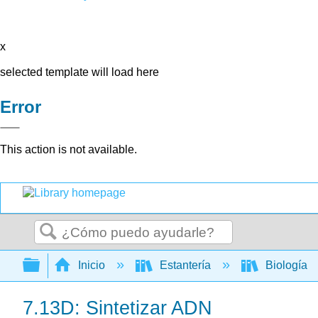
x
selected template will load here
Error
This action is not available.
Buscar
Expandir/contraer jerarquía global
Inicio
Estantería
Biología
7.13D: Sintetizar ADN