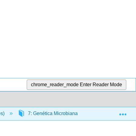
chrome_reader_mode
Enter Reader Mode
Exp
es)
7: Genética Microbiana
7.13: Bioinformá