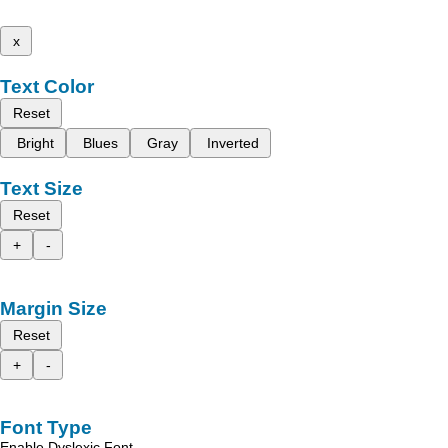
x
Text Color
Reset
Bright
Blues
Gray
Inverted
Text Size
Reset
+
-
Margin Size
Reset
+
-
Font Type
Enable Dyslexic Font