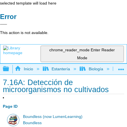
selected template will load here
Error
This action is not available.
chrome_reader_mode
Enter Reader
Mode
Expandir/contraer jerarquía global
Inicio
Estantería
Biología
Mic
7.16A: Detección de
microorganismos no cultivados
Page ID
Boundless (now LumenLearning)
Boundless