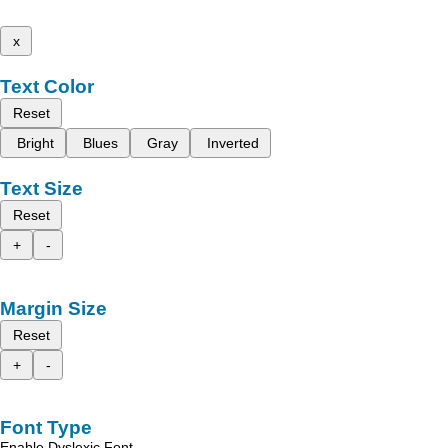
x
Text Color
Reset
Bright
Blues
Gray
Inverted
Text Size
Reset
+
-
Margin Size
Reset
+
-
Font Type
Enable Dyslexic Font