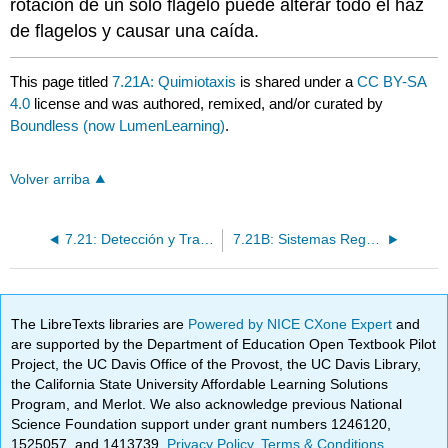
rotación de un solo flagelo puede alterar todo el haz
de flagelos y causar una caída.
This page titled
7.21A: Quimiotaxis
is shared under a
CC BY-SA
4.0
license and was authored, remixed, and/or curated by
Boundless (now LumenLearning)
.
Volver arriba
7.21: Detección y Transducción de Señales
7.21B: Sistemas Regulatorios de Dos Componentes
The LibreTexts libraries are
Powered by NICE CXone Expert
and
are supported by the Department of Education Open Textbook Pilot
Project, the UC Davis Office of the Provost, the UC Davis Library,
the California State University Affordable Learning Solutions
Program, and Merlot. We also acknowledge previous National
Science Foundation support under grant numbers 1246120,
1525057, and 1413739.
Privacy Policy
.
Terms & Conditions
.