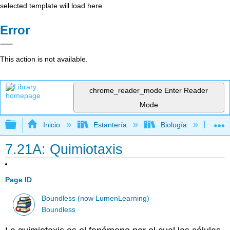
selected template will load here
Error
This action is not available.
chrome_reader_mode
Enter Reader
Mode
Expandir/contraer jerarquía global
Inicio
Estantería
Biología
Mic
7.21A: Quimiotaxis
Page ID
Boundless (now LumenLearning)
Boundless