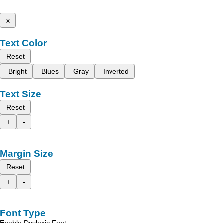
x
Text Color
Reset
Bright
Blues
Gray
Inverted
Text Size
Reset
+
-
Margin Size
Reset
+
-
Font Type
Enable Dyslexic Font