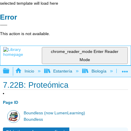
selected template will load here
Error
This action is not available.
chrome_reader_mode
Enter Reader
Mode
Expandir/contraer jerarquía global
Inicio
Estantería
Biología
Mic
7.22B: Proteómica
Page ID
Boundless (now LumenLearning)
Boundless