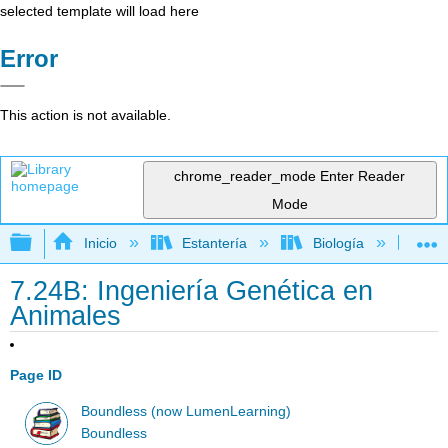
selected template will load here
Error
This action is not available.
chrome_reader_mode
Enter Reader
Mode
Expandir/contraer jerarquía global
Inicio
Estantería
Biología
Mic
7.24B: Ingeniería Genética en
Animales
Page ID
Boundless (now LumenLearning)
Boundless