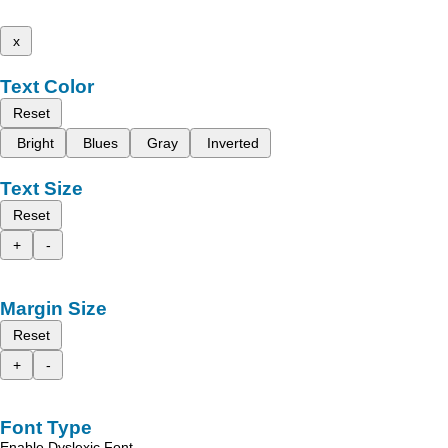
x
Text Color
Reset
Bright
Blues
Gray
Inverted
Text Size
Reset
+
-
Margin Size
Reset
+
-
Font Type
Enable Dyslexic Font