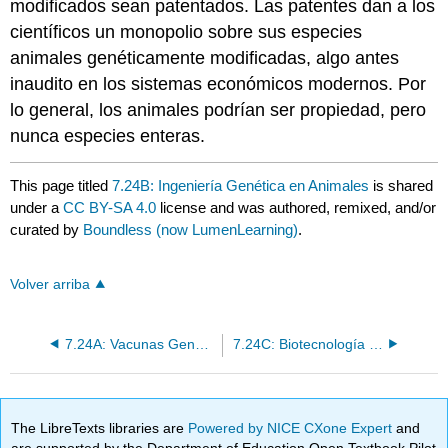
modificados sean patentados. Las patentes dan a los
científicos un monopolio sobre sus especies
animales genéticamente modificadas, algo antes
inaudito en los sistemas económicos modernos. Por
lo general, los animales podrían ser propiedad, pero
nunca especies enteras.
This page titled
7.24B: Ingeniería Genética en Animales
is shared
under a
CC BY-SA 4.0
license and was authored, remixed, and/or
curated by
Boundless (now LumenLearning)
.
Volver arriba
7.24A: Vacunas Genéticamente Genéticamente
7.24C: Biotecnología en Medicina
The LibreTexts libraries are
Powered by NICE CXone Expert
and
are supported by the Department of Education Open Textbook Pilot