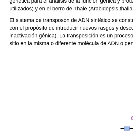
genética para el análisis de la función génica y pro
utilizados) y en el berro de Thale (Arabidopsis thalia
El sistema de transposón de ADN sintético se const
con el propósito de introducir nuevos rasgos y desc
inactivación génica). La transposición es un proce
sitio en la misma o diferente molécula de ADN o g