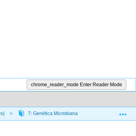
chrome_reader_mode
Enter Reader Mode
Exp
es)
7: Genética Microbiana
7.25: Técnicas 