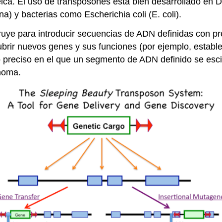
teica. El uso de transposones está bien desarrollado en 
na) y bacterias como Escherichia coli (E. coli).
ruye para introducir secuencias de ADN definidas con 
ubrir nuevos genes y sus funciones (por ejemplo, establ
so preciso en el que un segmento de ADN definido se es
enoma.