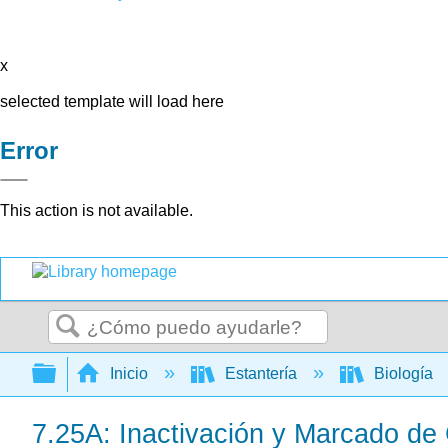
x
selected template will load here
Error
This action is not available.
Buscar
Expandir/contraer jerarquía global
Inicio
Estantería
Biología
7.25A: Inactivación y Marcado d