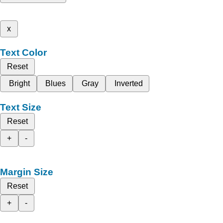
x
Text Color
Reset
Bright
Blues
Gray
Inverted
Text Size
Reset
+
-
Margin Size
Reset
+
-