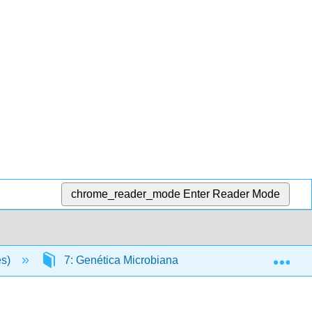
chrome_reader_mode
Enter Reader Mode
Exp
es)
7: Genética Microbiana
7.25: Técnicas 