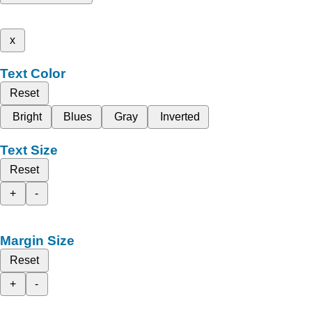
x
Text Color
Reset
Bright
Blues
Gray
Inverted
Text Size
Reset
+
-
Margin Size
Reset
+
-