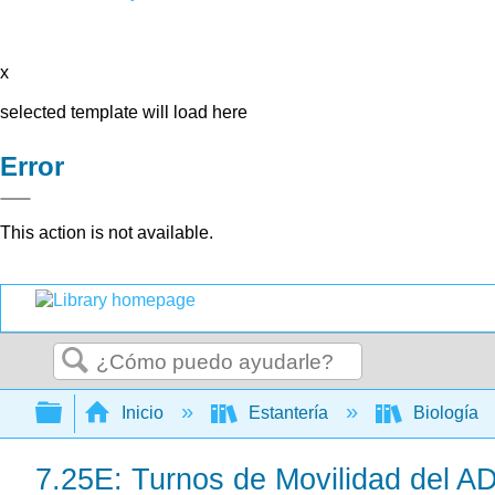
x
selected template will load here
Error
This action is not available.
Buscar
Expandir/contraer jerarquía global
Inicio
Estantería
Biología
7.25E: Turnos de Movilidad del A