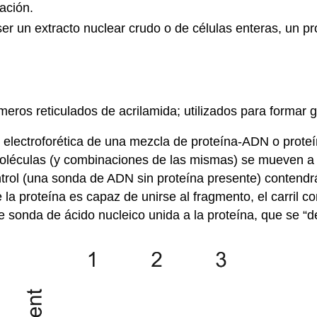
ación.
r un extracto nuclear crudo o de células enteras, un pro
eros reticulados de acrilamida; utilizados para formar 
electroforética de una mezcla de proteína-ADN o proteí
 moléculas (y combinaciones de las mismas) se mueven a 
ontrol (una sonda de ADN sin proteína presente) contend
 proteína es capaz de unirse al fragmento, el carril c
sonda de ácido nucleico unida a la proteína, que se “de