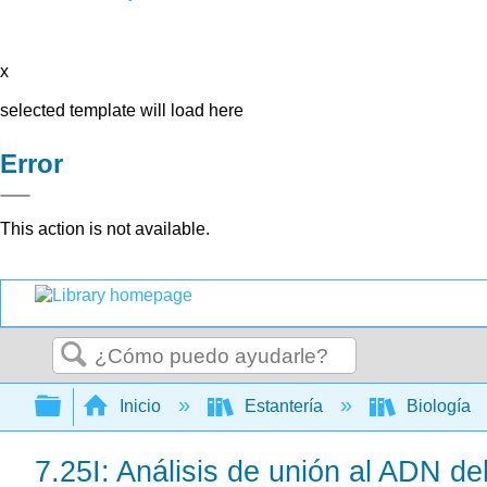
x
selected template will load here
Error
This action is not available.
Buscar
Expandir/contraer jerarquía global
Inicio
Estantería
Biología
7.25I: Análisis de unión al ADN d