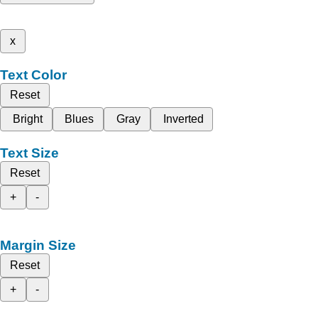
x
Text Color
Reset
Bright
Blues
Gray
Inverted
Text Size
Reset
+
-
Margin Size
Reset
+
-