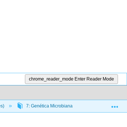
chrome_reader_mode
Enter Reader Mode
Exp
es)
7: Genética Microbiana
7.25: Técnicas 