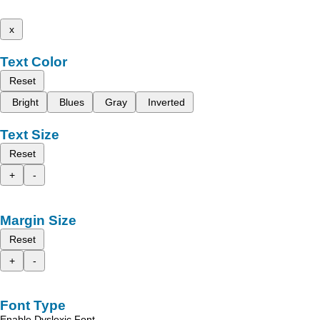
x
Text Color
Reset
Bright
Blues
Gray
Inverted
Text Size
Reset
+
-
Margin Size
Reset
+
-
Font Type
Enable Dyslexic Font