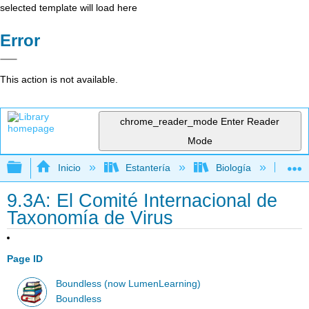
selected template will load here
Error
This action is not available.
chrome_reader_mode
Enter Reader
Mode
Expandir/contraer jerarquía global
Inicio
Estantería
Biología
Mic
9.3A: El Comité Internacional de
Taxonomía de Virus
Page ID
Boundless (now LumenLearning)
Boundless