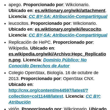
apego.
Proporcionado por
: Wikcionario.
Ubicado en
:
es.wiktionary.org/wiki/attachment
.
Licencia
:
CC BY-SA: Atribución-CompartirIgual
leucocitos.
Proporcionado por
: Wikcionario.
Ubicado en
:
es.wiktionary.org/wiki/leucocito
.
Licencia
:
CC BY-SA: Atribución-CompartirIgual
Replicación de HePC.
Proporcionado por
:
Wikipedia.
Ubicado en
:
es.wikipedia.org/wiki/Archivo:Hepc_Replicatio
n.png
.
Licencia
:
Dominio Público: No
Conocido Derechos de Autor
Colegio OpenStax, Biología. 16 de octubre de
2013.
Proporcionado por
: OpenStax CNX.
Ubicado en
:
http://cnx.org/content/m44597/latest/?
collection=col11448/latest
.
Licencia
:
CC BY:
Atribución
virión.
Proporcionado por
: Wikcionario.
Ubicado