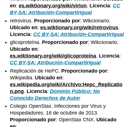
en
:
es.wiktionary.org/wiki/virion
.
Licencia
:
CC
BY-SA: Atribución-CompartirIgual
retrovirus.
Proporcionado por
: Wikcionario.
Ubicado en
:
es.wiktionary.org/wiki/retrovirus
.
Licencia
:
CC BY-SA: Atribución-CompartirIgual
glicoproteína.
Proporcionado por
: Wikcionario.
Ubicado en
:
es.wiktionary.org/wiki/glicoproteína
.
Licencia
:
CC BY-SA: Atribución-CompartirIgual
Replicación de HePC.
Proporcionado por
:
Wikipedia.
Ubicado en
:
es.wikipedia.org/wiki/Archivo:Hepc_Replicatio
n.png
.
Licencia
:
Dominio Público: No
Conocido Derechos de Autor
Colegio OpenStax, Infecciones por Virus y
Hospedadores. 16 de octubre de 2013.
Proporcionado por
: OpenStax CNX.
Ubicado
en
: