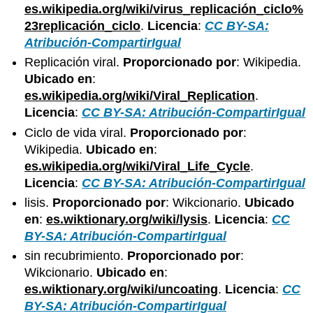
es.wikipedia.org/wiki/virus_replicación_ciclo%
23replicación_ciclo
.
Licencia
:
CC BY-SA:
Atribución-CompartirIgual
Replicación viral.
Proporcionado por
: Wikipedia.
Ubicado en
:
es.wikipedia.org/wiki/Viral_Replication
.
Licencia
:
CC BY-SA: Atribución-CompartirIgual
Ciclo de vida viral.
Proporcionado por
:
Wikipedia.
Ubicado en
:
es.wikipedia.org/wiki/Viral_Life_Cycle
.
Licencia
:
CC BY-SA: Atribución-CompartirIgual
lisis.
Proporcionado por
: Wikcionario.
Ubicado
en
:
es.wiktionary.org/wiki/lysis
.
Licencia
:
CC
BY-SA: Atribución-CompartirIgual
sin recubrimiento.
Proporcionado por
:
Wikcionario.
Ubicado en
:
es.wiktionary.org/wiki/uncoating
.
Licencia
:
CC
BY-SA: Atribución-CompartirIgual