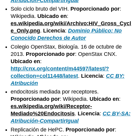
Atribución-CompartirIgual
Solo ciclo bruto del VIH.
Proporcionado por
:
Wikipedia.
Ubicado en
:
es.wikipedia.org/wiki/Archivo:HIV_Gross_Cycl
e_Only.png
.
Licencia
:
Dominio Público: No
Conocido Derechos de Autor
Colegio OpenStax, Biología. 16 de octubre de
2013.
Proporcionado por
: OpenStax CNX.
Ubicado en
:
http://cnx.org/content/m44597/latest/?
collection=col11448/latest
.
Licencia
:
CC BY:
Atribución
endocitosis mediada por receptores.
Proporcionado por
: Wikipedia.
Ubicado en
:
es.wikipedia.org/wiki/Receptor-
Mediado%20Endocitosis
.
Licencia
:
CC BY-SA:
Atribución-CompartirIgual
Replicación de HePC.
Proporcionado por
: