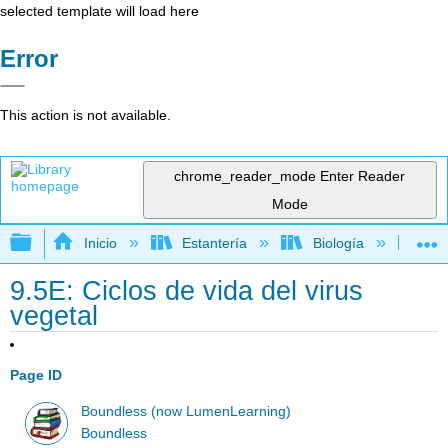
selected template will load here
Error
This action is not available.
chrome_reader_mode
Enter Reader
Mode
Expandir/contraer jerarquía global
Inicio
Estantería
Biología
Mic
9.5E: Ciclos de vida del virus
vegetal
Page ID
Boundless (now LumenLearning)
Boundless