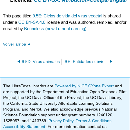
Licencia
:
CC BY-SA: Atribución-CompartirIgual
This page titled
9.5E: Ciclos de vida del virus vegetal
is shared
under a
CC BY-SA 4.0
license and was authored, remixed, and/or
curated by
Boundless (now LumenLearning)
.
Volver arriba
9.5D: Virus animales
9.6: Entidades subvirales
The LibreTexts libraries are
Powered by NICE CXone Expert
and
are supported by the Department of Education Open Textbook Pilot
Project, the UC Davis Office of the Provost, the UC Davis Library,
the California State University Affordable Learning Solutions
Program, and Merlot. We also acknowledge previous National
Science Foundation support under grant numbers 1246120,
1525057, and 1413739.
Privacy Policy
.
Terms & Conditions
.
Accessibility Statement
. For more information contact us