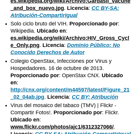
es.wikipedia.org/wiki/Archivo:Gardasil_vacune
_and_box_nuevo.jpg
.
Licencia
:
CC BY-SA:
Atribución-CompartirIgual
Solo ciclo bruto del VIH.
Proporcionado por
:
Wikipedia.
Ubicado en
:
es.wikipedia.org/wiki/Archivo:HIV_Gross_Cycl
e_Only.png
.
Licencia
:
Dominio Público: No
Conocido Derechos de Autor
Colegio OpenStax, Infecciones por Virus y
Hospedadores. 16 de octubre de 2013.
Proporcionado por
: OpenStax CNX.
Ubicado
en
:
http://cnx.org/content/m44597/latest/Figure_21
_02_04ab.jpg
.
Licencia
:
CC BY: Atribución
Virus del mosaico del tabaco (TMV) | Flickr -
Compartir Fotos!.
Proporcionado por
: Flickr.
Ubicado en
:
www.flickr.com/photos/ajc1/6312327066/
.