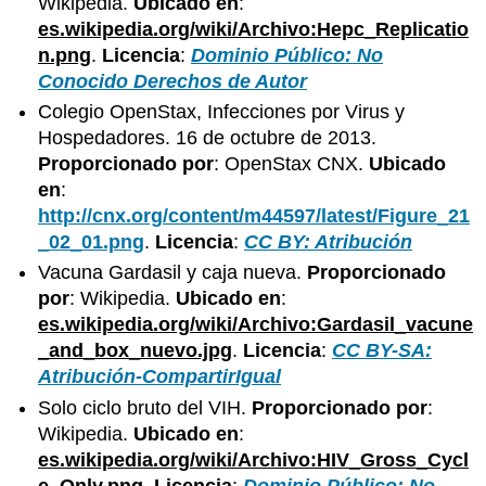
Wikipedia.
Ubicado en
:
es.wikipedia.org/wiki/Archivo:Hepc_Replicatio
n.png
.
Licencia
:
Dominio Público: No
Conocido Derechos de Autor
Colegio OpenStax, Infecciones por Virus y
Hospedadores. 16 de octubre de 2013.
Proporcionado por
: OpenStax CNX.
Ubicado
en
:
http://cnx.org/content/m44597/latest/Figure_21
_02_01.png
.
Licencia
:
CC BY: Atribución
Vacuna Gardasil y caja nueva.
Proporcionado
por
: Wikipedia.
Ubicado en
:
es.wikipedia.org/wiki/Archivo:Gardasil_vacune
_and_box_nuevo.jpg
.
Licencia
:
CC BY-SA:
Atribución-CompartirIgual
Solo ciclo bruto del VIH.
Proporcionado por
:
Wikipedia.
Ubicado en
:
es.wikipedia.org/wiki/Archivo:HIV_Gross_Cycl
e_Only.png
.
Licencia
:
Dominio Público: No