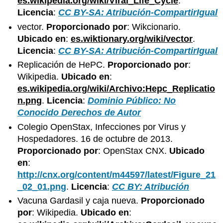
es.wikipedia.org/wiki/Viral_Life_Cycle
.
Licencia
:
CC BY-SA: Atribución-CompartirIgual
vector.
Proporcionado por
: Wikcionario.
Ubicado en
:
es.wiktionary.org/wiki/vector
.
Licencia
:
CC BY-SA: Atribución-CompartirIgual
Replicación de HePC.
Proporcionado por
:
Wikipedia.
Ubicado en
:
es.wikipedia.org/wiki/Archivo:Hepc_Replicatio
n.png
.
Licencia
:
Dominio Público: No
Conocido Derechos de Autor
Colegio OpenStax, Infecciones por Virus y
Hospedadores. 16 de octubre de 2013.
Proporcionado por
: OpenStax CNX.
Ubicado
en
:
http://cnx.org/content/m44597/latest/Figure_21
_02_01.png
.
Licencia
:
CC BY: Atribución
Vacuna Gardasil y caja nueva.
Proporcionado
por
: Wikipedia.
Ubicado en
: