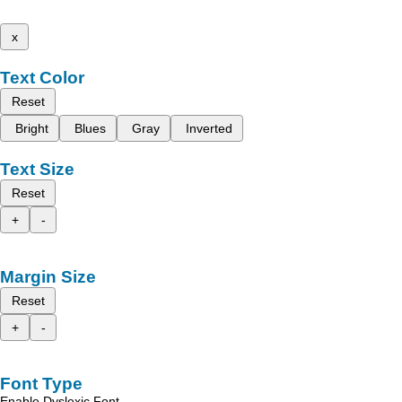
x
Text Color
Reset
Bright
Blues
Gray
Inverted
Text Size
Reset
+
-
Margin Size
Reset
+
-
Font Type
Enable Dyslexic Font