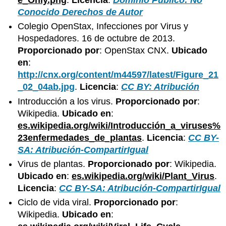
Conocido Derechos de Autor
Colegio OpenStax, Infecciones por Virus y
Hospedadores. 16 de octubre de 2013.
Proporcionado por
: OpenStax CNX.
Ubicado
en
:
http://cnx.org/content/m44597/latest/Figure_21
_02_04ab.jpg
.
Licencia
:
CC BY: Atribución
Introducción a los virus.
Proporcionado por
:
Wikipedia.
Ubicado en
:
es.wikipedia.org/wiki/Introducción_a_viruses%
23enfermedades_de_plantas
.
Licencia
:
CC BY-
SA: Atribución-CompartirIgual
Virus de plantas.
Proporcionado por
: Wikipedia.
Ubicado en
:
es.wikipedia.org/wiki/Plant_Virus
.
Licencia
:
CC BY-SA: Atribución-CompartirIgual
Ciclo de vida viral.
Proporcionado por
:
Wikipedia.
Ubicado en
: