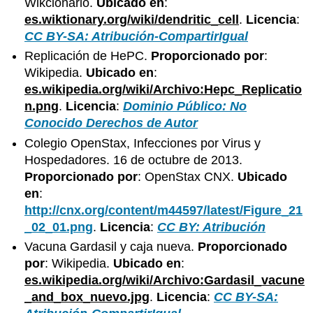
Wikcionario.
Ubicado en
:
es.wiktionary.org/wiki/dendritic_cell
.
Licencia
:
CC BY-SA: Atribución-CompartirIgual
Replicación de HePC.
Proporcionado por
:
Wikipedia.
Ubicado en
:
es.wikipedia.org/wiki/Archivo:Hepc_Replicatio
n.png
.
Licencia
:
Dominio Público: No
Conocido Derechos de Autor
Colegio OpenStax, Infecciones por Virus y
Hospedadores. 16 de octubre de 2013.
Proporcionado por
: OpenStax CNX.
Ubicado
en
:
http://cnx.org/content/m44597/latest/Figure_21
_02_01.png
.
Licencia
:
CC BY: Atribución
Vacuna Gardasil y caja nueva.
Proporcionado
por
: Wikipedia.
Ubicado en
:
es.wikipedia.org/wiki/Archivo:Gardasil_vacune
_and_box_nuevo.jpg
.
Licencia
:
CC BY-SA: