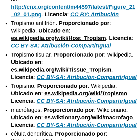
http://cnx.org/content/m44597/latest/Figure_21
_02_01.png
.
Licencia
:
CC BY: Atribución
Tropismo anfitrión.
Proporcionado por
:
Wikipedia.
Ubicado en
:
es.wikipedia.org/wiki/Host_Tropism
.
Licencia
:
CC BY-SA: Atribución-CompartirIgual
Tropismo tisular.
Proporcionado por
: Wikipedia.
Ubicado en
:
es.wikipedia.org/wiki/Tissue_Tropism
.
Licencia
:
CC BY-SA: Atribución-CompartirIgual
Tropismo.
Proporcionado por
: Wikipedia.
Ubicado en
:
es.wikipedia.org/wiki/Tropismo
.
Licencia
:
CC BY-SA: Atribución-CompartirIgual
macrófagos.
Proporcionado por
: Wikcionario.
Ubicado en
:
es.wiktionary.org/wiki/macrofago
.
Licencia
:
CC BY-SA: Atribución-CompartirIgual
célula dendrítica.
Proporcionado por
: