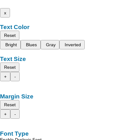
x
Text Color
Reset
Bright
Blues
Gray
Inverted
Text Size
Reset
+
-
Margin Size
Reset
+
-
Font Type
Enable Dyslexic Font