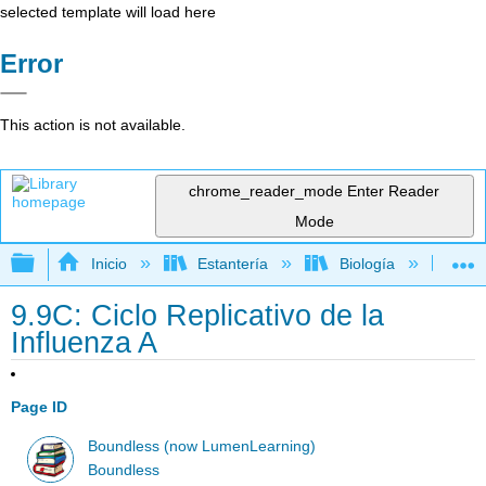
selected template will load here
Error
This action is not available.
chrome_reader_mode
Enter Reader
Mode
Expandir/contraer jerarquía global
Inicio
Estantería
Biología
Mic
9.9C: Ciclo Replicativo de la
Influenza A
Page ID
Boundless (now LumenLearning)
Boundless