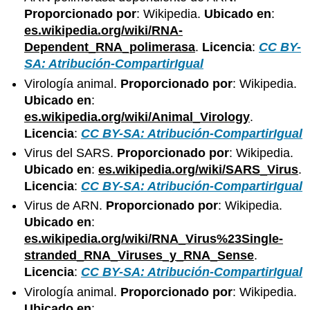
Proporcionado por
: Wikipedia.
Ubicado en
:
es.wikipedia.org/wiki/RNA-
Dependent_RNA_polimerasa
.
Licencia
:
CC BY-
SA: Atribución-CompartirIgual
Virología animal.
Proporcionado por
: Wikipedia.
Ubicado en
:
es.wikipedia.org/wiki/Animal_Virology
.
Licencia
:
CC BY-SA: Atribución-CompartirIgual
Virus del SARS.
Proporcionado por
: Wikipedia.
Ubicado en
:
es.wikipedia.org/wiki/SARS_Virus
.
Licencia
:
CC BY-SA: Atribución-CompartirIgual
Virus de ARN.
Proporcionado por
: Wikipedia.
Ubicado en
:
es.wikipedia.org/wiki/RNA_Virus%23Single-
stranded_RNA_Viruses_y_RNA_Sense
.
Licencia
:
CC BY-SA: Atribución-CompartirIgual
Virología animal.
Proporcionado por
: Wikipedia.
Ubicado en
: