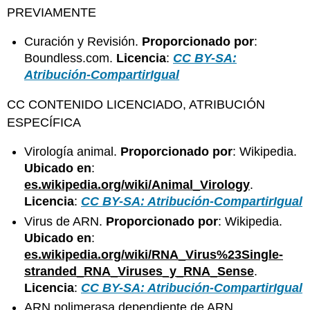
PREVIAMENTE
Curación y Revisión.
Proporcionado por
:
Boundless.com.
Licencia
:
CC BY-SA:
Atribución-CompartirIgual
CC CONTENIDO LICENCIADO, ATRIBUCIÓN
ESPECÍFICA
Virología animal.
Proporcionado por
: Wikipedia.
Ubicado en
:
es.wikipedia.org/wiki/Animal_Virology
.
Licencia
:
CC BY-SA: Atribución-CompartirIgual
Virus de ARN.
Proporcionado por
: Wikipedia.
Ubicado en
:
es.wikipedia.org/wiki/RNA_Virus%23Single-
stranded_RNA_Viruses_y_RNA_Sense
.
Licencia
:
CC BY-SA: Atribución-CompartirIgual
ARN polimerasa dependiente de ARN.