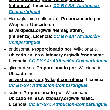
(influenza)
.
Licencia
:
CC BY-SA: Atribución-
CompartirIgual
Hemaglutinina (influenza).
Proporcionado por
:
Wikipedia.
Ubicado en
:
es.wikipedia.org/wiki/Hemaglutinin_
(influenza)
.
Licencia
:
CC BY-SA: Atribución-
CompartirIgual
endosoma.
Proporcionado por
: Wikcionario.
Ubicado en
:
es.wiktionary.org/wiki/endosome
.
Licencia
:
CC BY-SA: Atribución-CompartirIgual
glicoproteína.
Proporcionado por
: Wikcionario.
Ubicado en
:
es.wiktionary.org/wiki/glicoproteína
.
Licencia
:
CC BY-SA: Atribución-CompartirIgual
siálico.
Proporcionado por
: Wikcionario.
Ubicado en
:
es.wiktionary.org/wiki/sialic
.
Licencia
:
CC BY-SA: Atribución-CompartirIgual