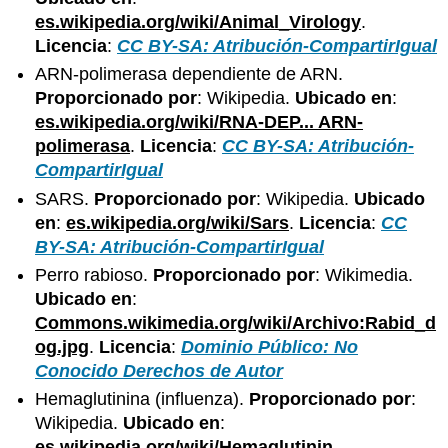
es.wikipedia.org/wiki/Animal_Virology
.
Licencia
:
CC BY-SA: Atribución-CompartirIgual
ARN-polimerasa dependiente de ARN.
Proporcionado por
: Wikipedia.
Ubicado en
:
es.wikipedia.org/wiki/RNA-DEP... ARN-
polimerasa
.
Licencia
:
CC BY-SA: Atribución-
CompartirIgual
SARS.
Proporcionado por
: Wikipedia.
Ubicado
en
:
es.wikipedia.org/wiki/Sars
.
Licencia
:
CC
BY-SA: Atribución-CompartirIgual
Perro rabioso.
Proporcionado por
: Wikimedia.
Ubicado en
:
Commons.wikimedia.org/wiki/Archivo:Rabid_d
og.jpg
.
Licencia
:
Dominio Público: No
Conocido Derechos de Autor
Hemaglutinina (influenza).
Proporcionado por
:
Wikipedia.
Ubicado en
:
es.wikipedia.org/wiki/Hemaglutinin_