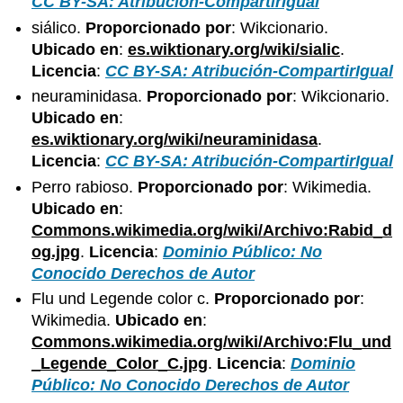
CC BY-SA: Atribución-CompartirIgual
siálico.
Proporcionado por
: Wikcionario.
Ubicado en
:
es.wiktionary.org/wiki/sialic
.
Licencia
:
CC BY-SA: Atribución-CompartirIgual
neuraminidasa.
Proporcionado por
: Wikcionario.
Ubicado en
:
es.wiktionary.org/wiki/neuraminidasa
.
Licencia
:
CC BY-SA: Atribución-CompartirIgual
Perro rabioso.
Proporcionado por
: Wikimedia.
Ubicado en
:
Commons.wikimedia.org/wiki/Archivo:Rabid_d
og.jpg
.
Licencia
:
Dominio Público: No
Conocido Derechos de Autor
Flu und Legende color c.
Proporcionado por
:
Wikimedia.
Ubicado en
:
Commons.wikimedia.org/wiki/Archivo:Flu_und
_Legende_Color_C.jpg
.
Licencia
:
Dominio
Público: No Conocido Derechos de Autor