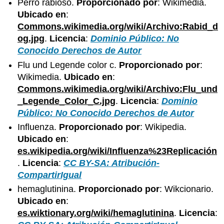
Perro rabioso.
Proporcionado por
: Wikimedia.
Ubicado en
:
Commons.wikimedia.org/wiki/Archivo:Rabid_d
og.jpg
.
Licencia
:
Dominio Público: No
Conocido Derechos de Autor
Flu und Legende color c.
Proporcionado por
:
Wikimedia.
Ubicado en
:
Commons.wikimedia.org/wiki/Archivo:Flu_und
_Legende_Color_C.jpg
.
Licencia
:
Dominio
Público: No Conocido Derechos de Autor
Influenza.
Proporcionado por
: Wikipedia.
Ubicado en
:
es.wikipedia.org/wiki/Influenza%23Replicación
.
Licencia
:
CC BY-SA: Atribución-
CompartirIgual
hemaglutinina.
Proporcionado por
: Wikcionario.
Ubicado en
:
es.wiktionary.org/wiki/hemaglutinina
.
Licencia
: