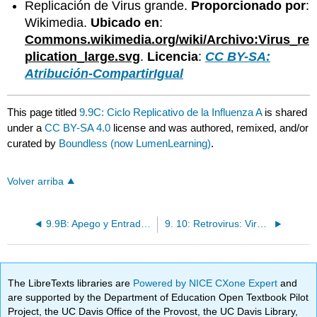
Replicación de Virus grande.
Proporcionado por
:
Wikimedia.
Ubicado en
:
Commons.wikimedia.org/wiki/Archivo:Virus_re
plication_large.svg
.
Licencia
:
CC BY-SA:
Atribución-CompartirIgual
This page titled
9.9C: Ciclo Replicativo de la Influenza A
is shared
under a
CC BY-SA 4.0
license and was authored, remixed, and/or
curated by
Boundless (now LumenLearning)
.
Volver arriba
9.9B: Apego y Entrada a la Célula Huésped
9. 10: Retrovirus: Virus de ARN bicatenario
The LibreTexts libraries are
Powered by NICE CXone Expert
and
are supported by the Department of Education Open Textbook Pilot
Project, the UC Davis Office of the Provost, the UC Davis Library,