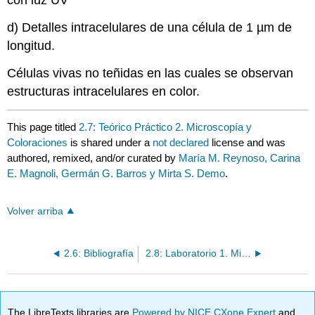
con luz UV
d) Detalles intracelulares de una célula de 1 µm de
longitud.
Células vivas no teñidas en las cuales se observan
estructuras intracelulares en color.
This page titled
2.7: Teórico Práctico 2. Microscopía y
Coloraciones
is shared under a
not declared
license and was
authored, remixed, and/or curated by
María M. Reynoso, Carina
E. Magnoli, Germán G. Barros y Mirta S. Demo
.
Volver arriba
2.6: Bibliografía
2.8: Laboratorio 1. Microscopia y Coloraciones
The LibreTexts libraries are
Powered by NICE CXone Expert
and