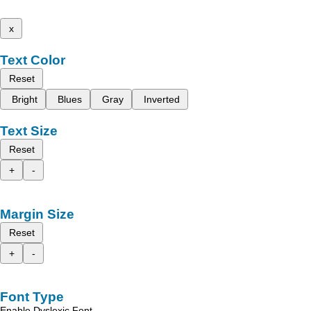
x
Text Color
Reset
Bright
Blues
Gray
Inverted
Text Size
Reset
+
-
Margin Size
Reset
+
-
Font Type
Enable Dyslexic Font