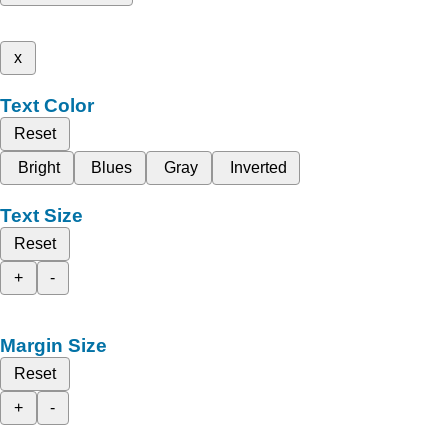
x
Text Color
Reset
Bright
Blues
Gray
Inverted
Text Size
Reset
+
-
Margin Size
Reset
+
-