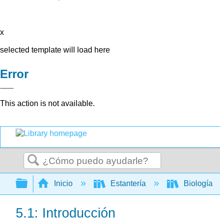
x
selected template will load here
Error
This action is not available.
Buscar
Expandir/contraer jerarquía global
Inicio
Estantería
Biología
5.1: Introducción