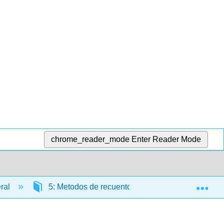
chrome_reader_mode
Enter Reader Mode
Exp
eral
5: Metodos de recuento de poblaciones microbia