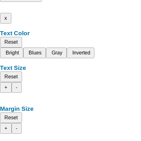
x
Text Color
Reset
Bright
Blues
Gray
Inverted
Text Size
Reset
+
-
Margin Size
Reset
+
-