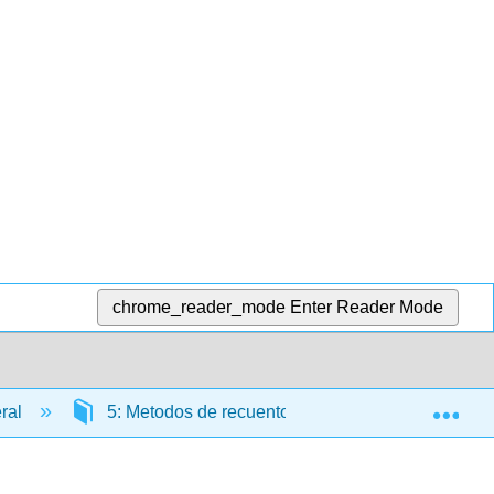
chrome_reader_mode
Enter Reader Mode
Exp
eral
5: Metodos de recuento de poblaciones microbia