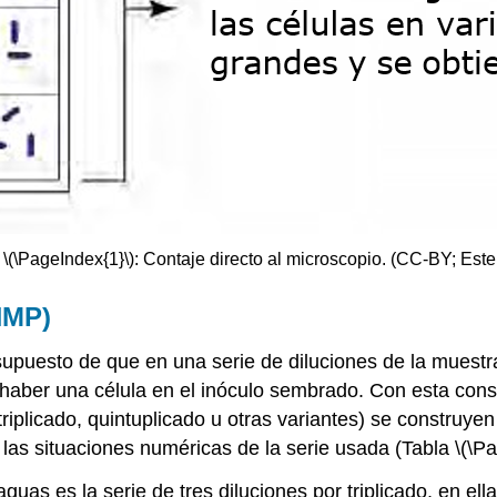
 \(\PageIndex{1}\): Contaje directo al microscopio. (CC-BY; Este 
NMP)
upuesto de que en una serie de diluciones de la muestr
haber una célula en el inóculo sembrado. Con esta consi
(triplicado, quintuplicado u otras variantes) se constru
as situaciones numéricas de la serie usada (Tabla \(\Pa
guas es la serie de tres diluciones por triplicado, en e