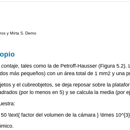
ros y Mirta S. Demo
copio
 contaje
, tales como la de Petroff-Hausser (Figura 5.2)
ados más pequeños) con un área total de 1 mm2 y una p
jetos y el cubreobjetos, se deja reposar sobre la plataf
adrados (por lo menos en 5) y se calcula la media (por e
uestra:
s 50 \text{ factor del volumen de la cámara } \times 10^{3} 
ómico.