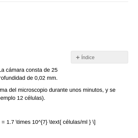
Índice
Recuento
. La cámara consta de 25
total
rofundidad de 0,02 mm.
de
células
orma del microscopio durante unos minutos, y se
al
jemplo 12 células).
microscopio
Método
del
= 1.7 \times 10^{7} \text{ células/ml } \]
número
más
probable