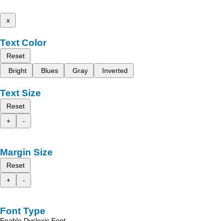
x
Text Color
Reset
Bright
Blues
Gray
Inverted
Text Size
Reset
+
-
Margin Size
Reset
+
-
Font Type
Enable Dyslexic Font