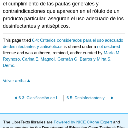
el cumplimiento de las pautas generales y
contraindicaciones que aparecen en el rótulo de un
producto particular, aseguran el uso adecuado de los
desinfectantes y antisépticos.
This page titled
6.4: Criterios considerados para el uso adecuado
de desinfectantes y antisépticos
is shared under a
not declared
license and was authored, remixed, and/or curated by
María M.
Reynoso, Carina E. Magnoli, Germán G. Barros y Mirta S.
Demo
.
Volver arriba
6.3: Clasificación de las sustancias químicas de acuerdo a su toxicidad selectiva
6.5: Desinfectantes y antisépticos de uso común en la práctica
The LibreTexts libraries are
Powered by NICE CXone Expert
and
are supported by the Department of Education Open Textbook Pilot