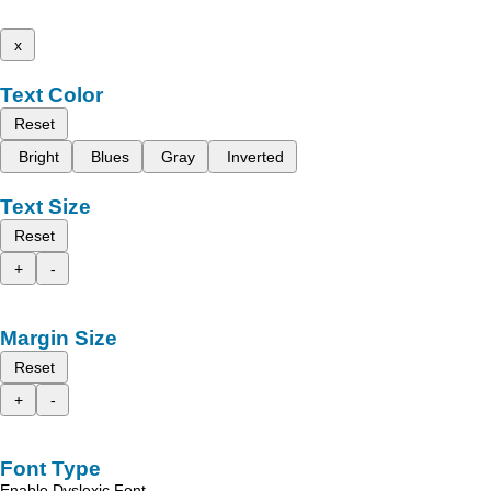
x
Text Color
Reset
Bright
Blues
Gray
Inverted
Text Size
Reset
+
-
Margin Size
Reset
+
-
Font Type
Enable Dyslexic Font