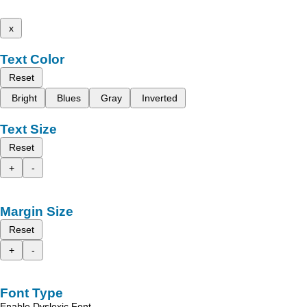
x
Text Color
Reset
Bright
Blues
Gray
Inverted
Text Size
Reset
+
-
Margin Size
Reset
+
-
Font Type
Enable Dyslexic Font