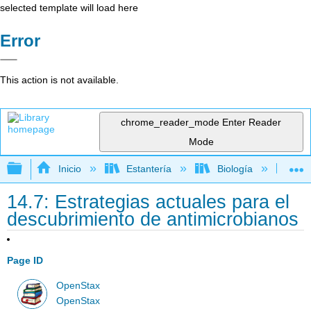
selected template will load here
Error
This action is not available.
chrome_reader_mode
Enter Reader
Mode
Expandir/contraer jerarquía global
Inicio
Estantería
Biología
Mic
14.7: Estrategias actuales para el
descubrimiento de antimicrobianos
Page ID
OpenStax
OpenStax