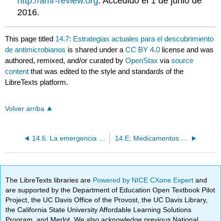
http://amr-review.org
. Accedido el 1 de junio de
2016.
This page titled
14.7: Estrategias actuales para el descubrimiento
de antimicrobianos
is shared under a
CC BY 4.0
license and was
authored, remixed, and/or curated by
OpenStax
via
source
content
that was edited to the style and standards of the
LibreTexts platform.
Volver arriba
14.6: La emergencia de la farmacorresistencia
14.E: Medicamentos Antimicrobianos (Ejercicios)
The LibreTexts libraries are
Powered by NICE CXone Expert
and
are supported by the Department of Education Open Textbook Pilot
Project, the UC Davis Office of the Provost, the UC Davis Library,
the California State University Affordable Learning Solutions
Program, and Merlot. We also acknowledge previous National