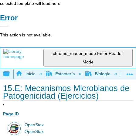
selected template will load here
Error
This action is not available.
chrome_reader_mode
Enter Reader
Mode
Expandir/contraer jerarquía global
Inicio
Estantería
Biología
Mic
15.E: Mecanismos Microbianos de
Patogenicidad (Ejercicios)
Page ID
OpenStax
OpenStax