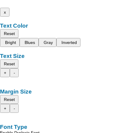
x
Text Color
Reset
Bright
Blues
Gray
Inverted
Text Size
Reset
+
-
Margin Size
Reset
+
-
Font Type
Enable Dyslexic Font