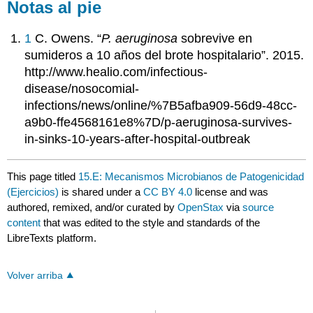
Notas al pie
1
C. Owens. “
P. aeruginosa
sobrevive en
sumideros a 10 años del brote hospitalario”. 2015.
http://www.healio.com/infectious-
disease/nosocomial-
infections/news/online/%7B5afba909-56d9-48cc-
a9b0-ffe4568161e8%7D/p-aeruginosa-survives-
in-sinks-10-years-after-hospital-outbreak
This page titled
15.E: Mecanismos Microbianos de Patogenicidad
(Ejercicios)
is shared under a
CC BY 4.0
license and was
authored, remixed, and/or curated by
OpenStax
via
source
content
that was edited to the style and standards of the
LibreTexts platform.
Volver arriba