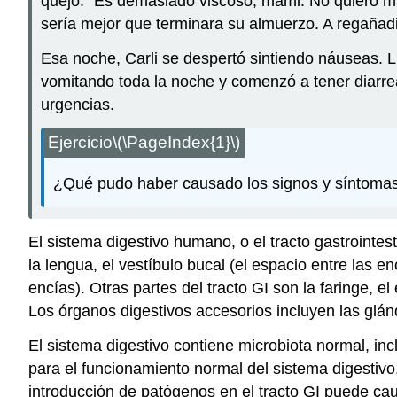
quejó: “Es demasiado viscoso, mami. No quiero más
sería mejor que terminara su almuerzo. A regaña
Esa noche, Carli se despertó sintiendo náuseas. L
vomitando toda la noche y comenzó a tener diarrea
urgencias.
Ejercicio
\(\PageIndex{1}\)
¿Qué pudo haber causado los signos y síntomas
El sistema digestivo humano, o el tracto gastrointest
la lengua, el vestíbulo bucal (el espacio entre las en
encías). Otras partes del tracto GI son la faringe, el
Los órganos digestivos accesorios incluyen las glándu
El sistema digestivo contiene microbiota normal, inc
para el funcionamiento normal del sistema digestivo, 
introducción de patógenos en el tracto GI puede ca