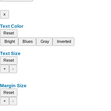
x
Text Color
Reset
Bright
Blues
Gray
Inverted
Text Size
Reset
+
-
Margin Size
Reset
+
-