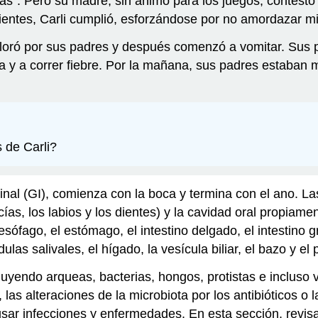
”. Pero su madre, sin ánimo para los juegos, contestó c
dientes, Carli cumplió, esforzándose por no amordazar
loró por sus padres y después comenzó a vomitar. Sus pa
 y a correr fiebre. Por la mañana, sus padres estaban 
 de Carli?
inal (GI), comienza con la boca y termina con el ano. Las
cías, los labios y los dientes) y la cavidad oral propiame
 esófago, el estómago, el intestino delgado, el intestino g
las salivales, el hígado, la vesícula biliar, el bazo y el
luyendo arqueas, bacterias, hongos, protistas e incluso 
las alteraciones de la microbiota por los antibióticos o 
usar infecciones y enfermedades. En esta sección, revis