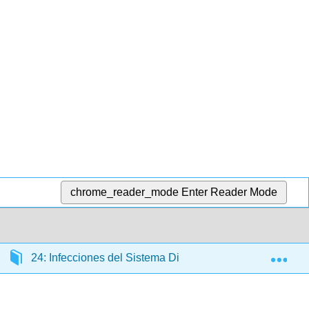
chrome_reader_mode
Enter Reader Mode
Exp
24: Infecciones del Sistema Digestivo
24.1: An