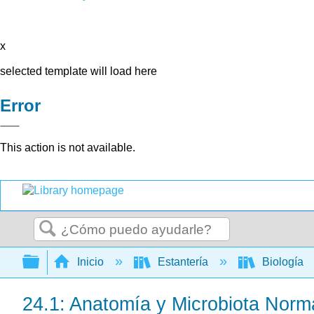
x
selected template will load here
Error
This action is not available.
Buscar
Expandir/contraer jerarquía global
Inicio
Estantería
Biología
24.1: Anatomía y Microbiota Norma