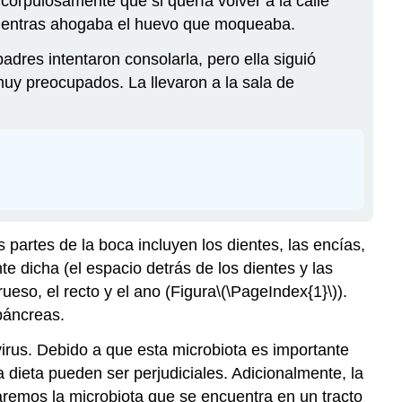
orpulosamente que si quería volver a la calle
 mientras ahogaba el huevo que moqueaba.
dres intentaron consolarla, pero ella siguió
muy preocupados. La llevaron a la sala de
 partes de la boca incluyen los dientes, las encías,
nte dicha (el espacio detrás de los dientes y las
rueso, el recto y el ano (Figura
\(\PageIndex{1}\)
).
 páncreas.
virus. Debido a que esta microbiota es importante
la dieta pueden ser perjudiciales. Adicionalmente, la
aremos la microbiota que se encuentra en un tracto