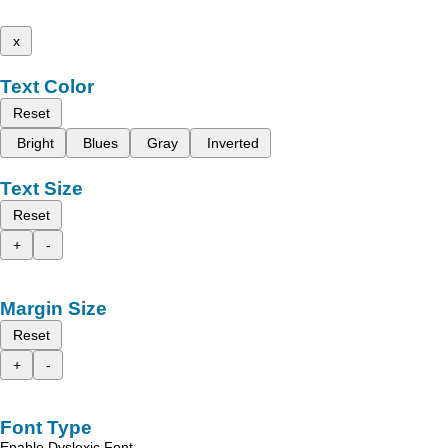
x
Text Color
Reset
Bright
Blues
Gray
Inverted
Text Size
Reset
+
-
Margin Size
Reset
+
-
Font Type
Enable Dyslexic Font