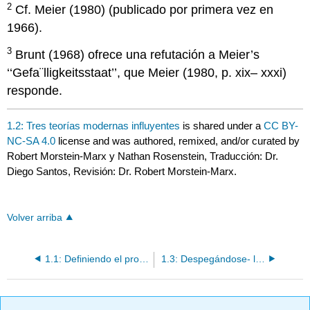
2
Cf. Meier (1980) (publicado por primera vez en
1966).
3
Brunt (1968) ofrece una refutación a Meier’s
‘‘Gefa¨lligkeitsstaat’’, que Meier (1980, p. xix– xxxi)
responde.
1.2: Tres teorías modernas influyentes
is shared under a
CC BY-
NC-SA 4.0
license and was authored, remixed, and/or curated by
Robert Morstein-Marx y Nathan Rosenstein, Traducción: Dr.
Diego Santos, Revisión: Dr. Robert Morstein-Marx.
Volver arriba
1.1: Definiendo el problema
1.3: Despegándose- la pérdida de cohesión de la elite