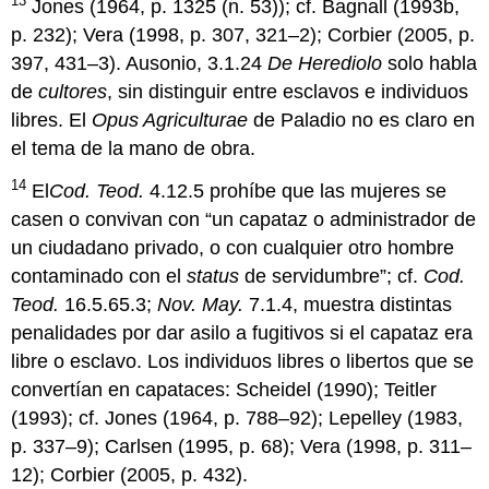
13
Jones (1964, p. 1325 (n. 53)); cf. Bagnall (1993b,
p. 232); Vera (1998, p. 307, 321–2); Corbier (2005, p.
397, 431–3). Ausonio, 3.1.24
De Herediolo
solo habla
de
cultores
, sin distinguir entre esclavos e individuos
libres. El
Opus Agriculturae
de Paladio no es claro en
el tema de la mano de obra.
14
El
Cod
. Teod.
4.12.5 prohíbe que las mujeres se
casen o convivan con “un capataz o administrador de
un ciudadano privado, o con cualquier otro hombre
contaminado con el
status
de servidumbre”; cf.
Cod.
Teod.
16.5.65.3;
Nov. May.
7.1.4, muestra distintas
penalidades por dar asilo a fugitivos si el capataz era
libre o esclavo. Los individuos libres o libertos que se
convertían en capataces: Scheidel (1990); Teitler
(1993); cf. Jones (1964, p. 788–92); Lepelley (1983,
p. 337–9); Carlsen (1995, p. 68); Vera (1998, p. 311–
12); Corbier (2005, p. 432).