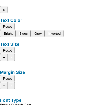
x
Text Color
Reset
Bright
Blues
Gray
Inverted
Text Size
Reset
+
-
Margin Size
Reset
+
-
Font Type
Enable Dyslexic Font