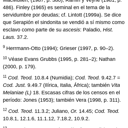
486). Finley (1965) es seminal en el tema de la
servidumbre por deudas; cf. Lintott (1999a). Se dice
que Serapión el sindonita se vendió a sí mismo como
esclavo como parte de su
ascesis
: Paladio,
Hist.
Laus.
37.2.
9
Herrmann-Otto (1994); Grieser (1997, p. 90–2).
10
Véase Evans Grubbs (1995, p. 281–2); Nathan
(2000, p. 179).
11
Cod. Teod.
10.8.4 (Numidia);
Cod. Teod.
9.42.7 =
Cod. Just.
9.49.7 (Ilírica, Italia, África); también
Vita
Melaniae (L)
18. Escasas cifras de los censos en el
período: Jones (1953); también Vera (1998, p. 311).
12
Cod. Teod.
11.3.2; Juliano,
Or.
14.45;
Cod. Teod.
10.8.1, 12.1.6, 11.1.12, 7.18.2, 10.9.2.