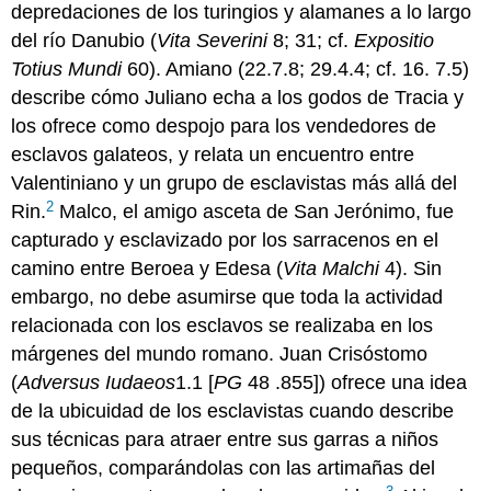
depredaciones de los turingios y alamanes a lo largo
del río Danubio (
Vita Severini
8; 31; cf.
Expositio
Totius Mundi
60). Amiano (22.7.8; 29.4.4; cf. 16. 7.5)
describe cómo Juliano echa a los godos de Tracia y
los ofrece como despojo para los vendedores de
esclavos galateos, y relata un encuentro entre
Valentiniano y un grupo de esclavistas más allá del
2
Rin.
Malco, el amigo asceta de San Jerónimo, fue
capturado y esclavizado por los sarracenos en el
camino entre Beroea y Edesa (
Vita Malchi
4). Sin
embargo, no debe asumirse que toda la actividad
relacionada con los esclavos se realizaba en los
márgenes del mundo romano. Juan Crisóstomo
(
Adversus Iudaeos
1.1 [
PG
48 .855]) ofrece una idea
de la ubicuidad de los esclavistas cuando describe
sus técnicas para atraer entre sus garras a niños
pequeños, comparándolas con las artimañas del