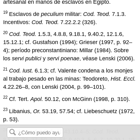
artesanal en manos de esclavos en Egipto.
19
Esclavos de
peculium
militar:
Cod. Teod.
7.1.3.
Incentivos:
Cod. Teod.
7.22.2.2 (326).
20
Cod. Teod.
1.5.3, 4.8.8, 9.18.1, 9.40.2, 12.1.6,
15.12.1; cf. Gustafson (1994); Grieser (1997, p. 92–
4); período preconstantiniano: Millar (1984). Sobre
los
servi publici
y
servi poenae
, véase Lenski (2006).
21
Cod. Iust.
6.1.3; cf. Valente condena a los monjes
al trabajo pesado en las minas: Teodoreto,
Hist. Eccl.
4.22.26–8, con Lenski (2004, p. 99–101).
22
Cf. Tert.
Apol.
50.12, con McGinn (1998, p. 310).
23
Libanius,
Or.
53.19, 57.54; cf. Liebeschuetz (1972,
p. 53).
24
Cod. Iust.
6.1.5, 8; 11.43.10.4–5;
Cod. Teod.
8.5.31, 34, 37, 50, 53, 58; 9.40.3, 5, 6, 7; 10.20.1, 10;