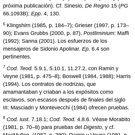
próxima publicación). Cf. Sinesio,
De Regno
15 (
PG
66.1093B);
Epp.
4, 130.
6
Klingshirn (1985, p. 184–7); Grieser (1997, p. 173–
90); Evans Grubbs (2000, p. 87).
Postliminium
: Maffi
(1992); Sanna (2001). Los esfuerzos de los
mensajeros de Sidonio Apolinar.
Ep.
6.4 son
pertinentes.
7
Cod. Teod.
5.9.1, 5.10.1, 11.27.2, con Ramin y
Veyne (1981, p. 475–8); Boswell (1984, 1988); Harris
(1994). Los contratos de nodrizas, que
amamantaban y criaban a los expósitos como
esclavos, son escasos después de finales del siglo
III: Masciadri y Montevecchi (1984) ofrecen pruebas.
8
Cod. Iust.
7.18.1;
Cod. Teod.
4.8.6. Véase Morabito
(1981, p. 70–8) para pruebas del
Digesto
, y cf.
MacMullen, (1987, p. 380); Ramin y Veyne (1981, p.