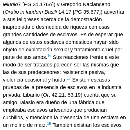
ieiunio
7 [
PG
31.176A]) y Gregorio Nacianceno
(
Oratio in laudem Basili
14.17 [
PG
35.877]) advertían
a sus feligreses acerca de la demostración
inapropiada o desmedida de riqueza con esas
grandes cantidades de esclavos. Es de esperar que
algunos de estos esclavos domésticos hayan sido
objeto de explotación sexual y tratamiento cruel por
16
parte de sus amos.
Sus reacciones frente a este
modo de ser tratados parecen ser las mismas que
las de sus predecesores: resistencia pasiva,
17
violencia ocasional y huída.
Existen escasas
pruebas de la presencia de esclavos en la industria
privada. Libanio (
Or
. 42.21; 53.19) cuenta que su
amigo Talasio era dueño de una fábrica que
empleaba esclavos artesanos que producían
cuchillos, y menciona la presencia de una esclava en
18
un molino de maíz.
También existían los esclavos