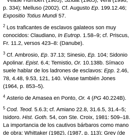
Véase Humbert (1983); Szidat (1985); Vera (1998,
p. 334); Melluso (2002). Cf. Augusto
Ep
. 199.12.46;
Expositio Totius
Mundi
57.
2
Los traficantes de esclavos galateos son muy
conocidos: Claudiano,
In Eutrop
. 1.58–9; cf. Priscus,
Fr. 11.2, versos 423–8: (Danube).
3
Cf. Ambrosio,
Ep
. 37.13; Sinesio,
Ep.
104; Sidonio
Apolinar.
Epist
. 6.4; Temistio,
Or.
10.138b. Símaco
suele hablar de los ladrones de esclavos:
Epp.
2.46,
78, 4.48, 9.53, 121, 140. Véase también Jones
(1964, p. 853–5).
4
Asterio de Amasea en Ponto,
Or.
4 (
PG
40.224B).
5
Cod.
Teod.
5.6.3; cf. Amiano 22.8, 31.6.5, 31.4–5;
Isidoro.
Hist.
Goth.
54, con Ste. Croix, 1981: 509–18.
La importancia de los cautivos bárbaros como mano
de obra: Whittaker (1982), (1987, p. 113); Grey (de