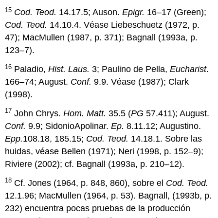
15
Cod. Teod.
14.17.5; Auson.
Epigr.
16–17 (Green);
Cod. Teod.
14.10.4. Véase Liebeschuetz (1972, p.
47); MacMullen (1987, p. 371); Bagnall (1993a, p.
123–7).
16
Paladio,
Hist. Laus.
3; Paulino de Pella,
Eucharist
.
166–74; August.
Conf.
9.9. Véase (1987); Clark
(1998).
17
John Chrys.
Hom. Matt.
35.5 (
PG
57.411); August.
Conf.
9.9; SidonioApolinar.
Ep.
8.11.12; Augustino.
Epp.
108.18, 185.15;
Cod. Teod.
14.18.1. Sobre las
huidas, véase Bellen (1971); Neri (1998, p. 152–9);
Riviere (2002); cf. Bagnall (1993a, p. 210–12).
18
Cf. Jones (1964, p. 848, 860), sobre el
Cod. Teod.
12.1.96; MacMullen (1964, p. 53). Bagnall, (1993b, p.
232) encuentra pocas pruebas de la producción