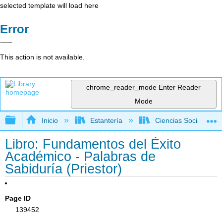
selected template will load here
Error
This action is not available.
chrome_reader_mode
Enter Reader
Mode
Expandir/contraer jerarquía global
Inicio
Estantería
Ciencias Sociales
Libro: Fundamentos del Éxito
Académico - Palabras de
Sabiduría (Priestor)
Page ID
139452