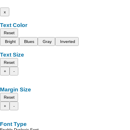
x
Text Color
Reset
Bright
Blues
Gray
Inverted
Text Size
Reset
+
-
Margin Size
Reset
+
-
Font Type
Enable Dyslexic Font