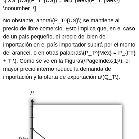
\[ XS^{US}(P_T^{US}) = MD^{Mex}(P_T^{Mex})
\nonumber .\]
No obstante, ahora
\(P_T^{US}\)
se mantiene al
precio de libre comercio. Esto implica que, en el caso
de un país pequeño, el precio del bien de
importación en el país importador subirá por el monto
del arancel, o en otras palabras
\(P_T^{Mex} = P_{FT}
+ T \)
. Como se ve en la Figura
\(\PageIndex{1}\)
, el
mayor precio interno reduce la demanda de
importación y la oferta de exportación a
\(Q_T\)
.