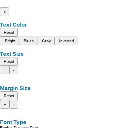
x
Text Color
Reset
Bright
Blues
Gray
Inverted
Text Size
Reset
+
-
Margin Size
Reset
+
-
Font Type
Enable Dyslexic Font