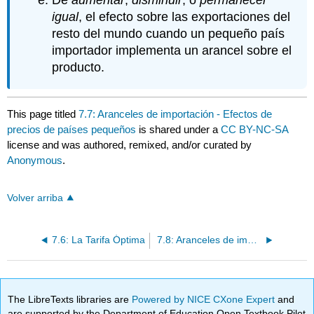
De
aumentar
,
disminuir
, o
permanecer
igual
, el efecto sobre las exportaciones del
resto del mundo cuando un pequeño país
importador implementa un arancel sobre el
producto.
This page titled
7.7: Aranceles de importación - Efectos de
precios de países pequeños
is shared under a
CC BY-NC-SA
license and was authored, remixed, and/or curated by
Anonymous
.
Volver arriba
7.6: La Tarifa Óptima
7.8: Aranceles de importación - Efectos de bienestar de los pequeños países
The LibreTexts libraries are
Powered by NICE CXone Expert
and
are supported by the Department of Education Open Textbook Pilot