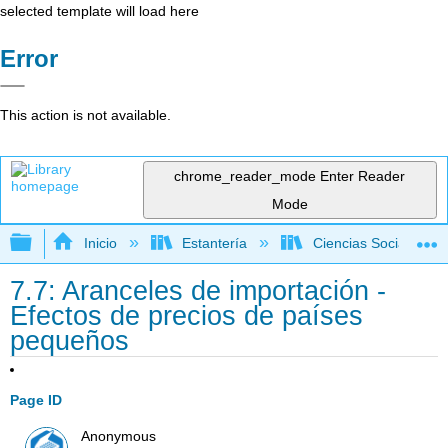
selected template will load here
Error
This action is not available.
chrome_reader_mode
Enter Reader
Mode
Expandir/contraer jerarquía global
Inicio
Estantería
Ciencias Sociales
7.7: Aranceles de importación -
Efectos de precios de países
pequeños
Page ID
Anonymous