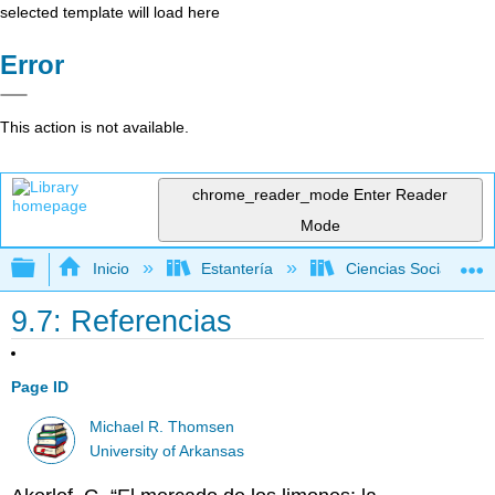
selected template will load here
Error
This action is not available.
chrome_reader_mode
Enter Reader
Mode
Expandir/contraer jerarquía global
Inicio
Estantería
Ciencias Sociales
9.7: Referencias
Page ID
Michael R. Thomsen
University of Arkansas