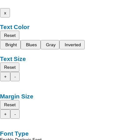
x
Text Color
Reset
Bright
Blues
Gray
Inverted
Text Size
Reset
+
-
Margin Size
Reset
+
-
Font Type
Enable Dyslexic Font