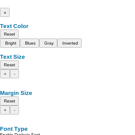
x
Text Color
Reset
Bright
Blues
Gray
Inverted
Text Size
Reset
+
-
Margin Size
Reset
+
-
Font Type
Enable Dyslexic Font