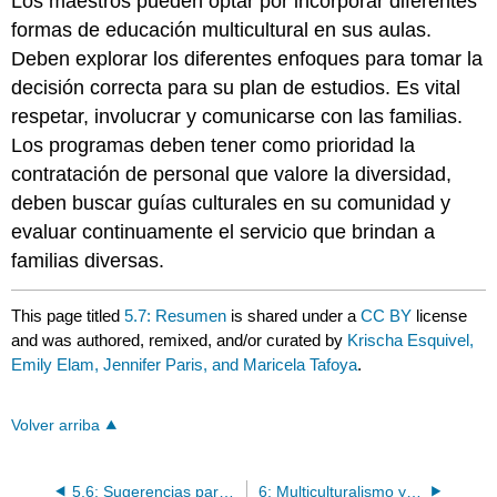
Los maestros pueden optar por incorporar diferentes
formas de educación multicultural en sus aulas.
Deben explorar los diferentes enfoques para tomar la
decisión correcta para su plan de estudios. Es vital
respetar, involucrar y comunicarse con las familias.
Los programas deben tener como prioridad la
contratación de personal que valore la diversidad,
deben buscar guías culturales en su comunidad y
evaluar continuamente el servicio que brindan a
familias diversas.
This page titled
5.7: Resumen
is shared under a
CC BY
license
and was authored, remixed, and/or curated by
Krischa Esquivel,
Emily Elam, Jennifer Paris, and Maricela Tafoya
.
Volver arriba
5.6: Sugerencias para tu programa y tu aula
6: Multiculturalismo y justicia social en el aula: utilizando un plan de estudios sin prejuicios