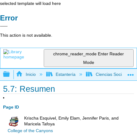
selected template will load here
Error
This action is not available.
chrome_reader_mode
Enter Reader
Mode
Expandir/contraer jerarquía global
Inicio
Estantería
Ciencias Sociales
5.7: Resumen
Page ID
Krischa Esquivel, Emily Elam, Jennifer Paris, and
Maricela Tafoya
College of the Canyons