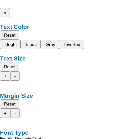
x
Text Color
Reset
Bright
Blues
Gray
Inverted
Text Size
Reset
+
-
Margin Size
Reset
+
-
Font Type
Enable Dyslexic Font