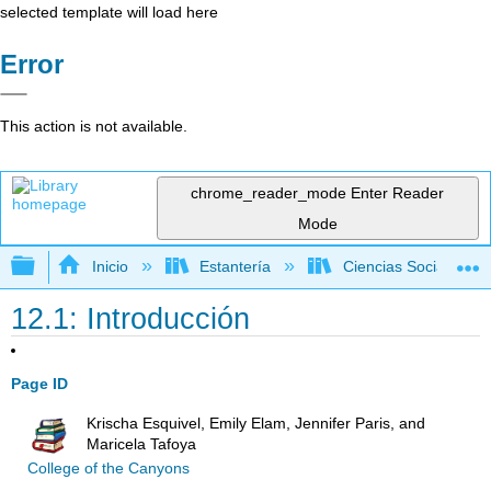
selected template will load here
Error
This action is not available.
chrome_reader_mode
Enter Reader
Mode
Expandir/contraer jerarquía global
Inicio
Estantería
Ciencias Sociales
12.1: Introducción
Page ID
Krischa Esquivel, Emily Elam, Jennifer Paris, and
Maricela Tafoya
College of the Canyons