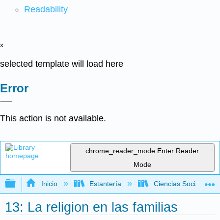
Readability
x
selected template will load here
Error
This action is not available.
chrome_reader_mode
Enter Reader
Mode
Expandir/contraer jerarquía global
Inicio
Estantería
Ciencias Sociales
13: La religion en las familias