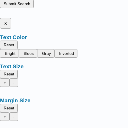
Submit Search
x
Text Color
Reset
Bright
Blues
Gray
Inverted
Text Size
Reset
+
-
Margin Size
Reset
+
-