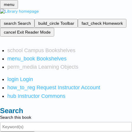
menu
search
Search
build_circle
Toolbar
fact_check
Homework
cancel
Exit Reader Mode
school
Campus Bookshelves
menu_book
Bookshelves
perm_media
Learning Objects
login
Login
how_to_reg
Request Instructor Account
hub
Instructor Commons
Search
Search this book