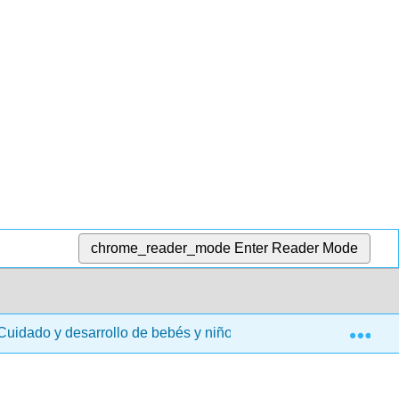
chrome_reader_mode
Enter Reader Mode
Exp
uidado y desarrollo de bebés y niños pequeños (Taintor y LaM