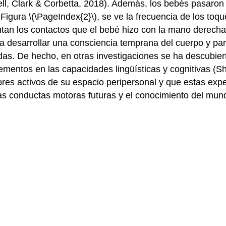
ell, Clark & Corbetta, 2018). Además, los bebés pasaron
 Figura \(\PageIndex{2}\), se ve la frecuencia de los toq
an los contactos que el bebé hizo con la mano derecha, 
 desarrollar una consciencia temprana del cuerpo y para
adas. De hecho, en otras investigaciones se ha descubie
ntos en las capacidades lingüísticas y cognitivas (Shi
ores activos de su espacio peripersonal y que estas exp
las conductas motoras futuras y el conocimiento del mund