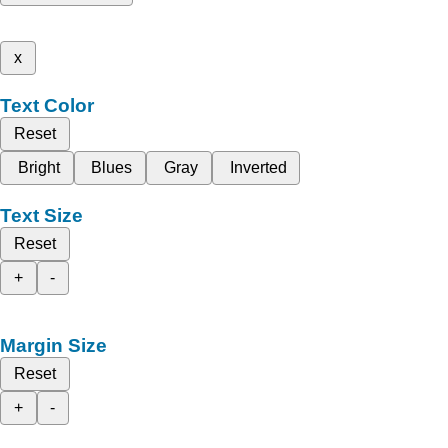
x
Text Color
Reset
Bright
Blues
Gray
Inverted
Text Size
Reset
+
-
Margin Size
Reset
+
-