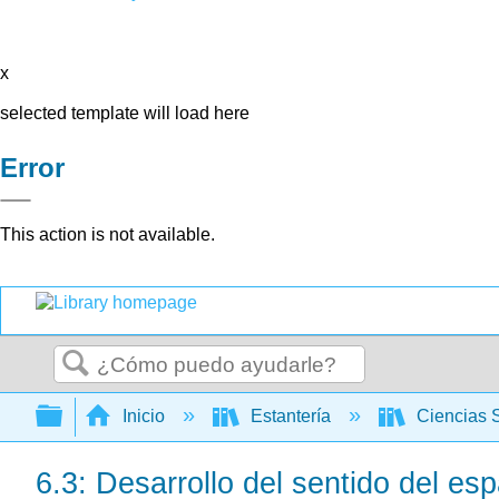
x
selected template will load here
Error
This action is not available.
Buscar
Expandir/contraer jerarquía global
Inicio
Estantería
Ciencias 
6.3: Desarrollo del sentido del es