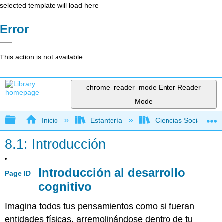
selected template will load here
Error
This action is not available.
chrome_reader_mode
Enter Reader
Mode
Expandir/contraer jerarquía global
Inicio
Estantería
Ciencias Sociales
8.1: Introducción
Introducción al desarrollo
Page ID
cognitivo
Imagina todos tus pensamientos como si fueran
entidades físicas, arremolinándose dentro de tu