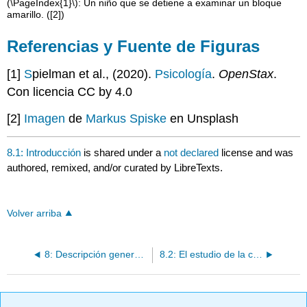
(\PageIndex{1}\): Un niño que se detiene a examinar un bloque
amarillo. ([2])
Referencias y Fuente de Figuras
[1]
S
pielman et al., (2020).
Psicología
.
OpenStax
.
Con licencia CC by 4.0
[2]
Imagen
de
Markus Spiske
en Unsplash
8.1: Introducción
is shared under a
not declared
license and was
authored, remixed, and/or curated by LibreTexts.
Volver arriba
8: Descripción general del desarrollo cognitivo
8.2: El estudio de la cognición de Jean Piaget