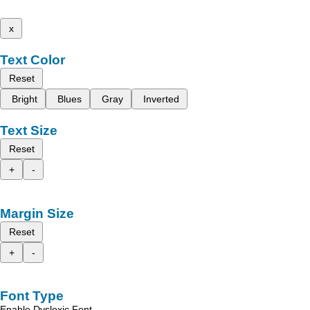
x
Text Color
Reset
Bright
Blues
Gray
Inverted
Text Size
Reset
+
-
Margin Size
Reset
+
-
Font Type
Enable Dyslexic Font