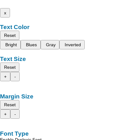
x
Text Color
Reset
Bright
Blues
Gray
Inverted
Text Size
Reset
+
-
Margin Size
Reset
+
-
Font Type
Enable Dyslexic Font