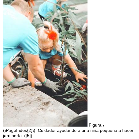
Figura \
(\PageIndex{2}\): Cuidador ayudando a una niña pequeña a hacer
jardinería. ([5])