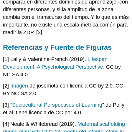
comparar en diferentes dominios de aprendizaje, con
diferentes personas, y si la amplitud de la zona
cambia con el transcurso del tiempo. Y lo que es más
importante, no existe una escala métrica común para
medir la ZDP. [3]
Referencias y Fuente de Figuras
[1] Lally & Valentine-French (2019).
Lifespan
Development: A Psychological Perspective
. CC by
NC SA 4.0
[2]
Imagen
de josemota con licencia CC by 2.0. CC
BY-NC-SA 2.0
[3] “
Sociocultural Perspectives of Learning
” de Polly
et al. tiene licencia de CC por 4.0
[4] Neale & Whitebread (2019).
Maternal scaffolding
during play with 12-to 24-month-old infants: stability