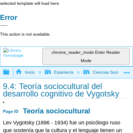
selected template will load here
Error
This action is not available.
chrome_reader_mode
Enter Reader
Mode
Expandir/contraer jerarquía global
Inicio
Estantería
Ciencias Sociales
9.4: Teoría sociocultural del
desarrollo cognitivo de Vygotsky
Teoría sociocultural
Page ID
Lev Vygotsky (1896 - 1934) fue un psicólogo ruso
que sostenía que la cultura y el lenguaje tienen un