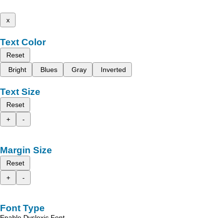
x
Text Color
Reset
Bright
Blues
Gray
Inverted
Text Size
Reset
+
-
Margin Size
Reset
+
-
Font Type
Enable Dyslexic Font