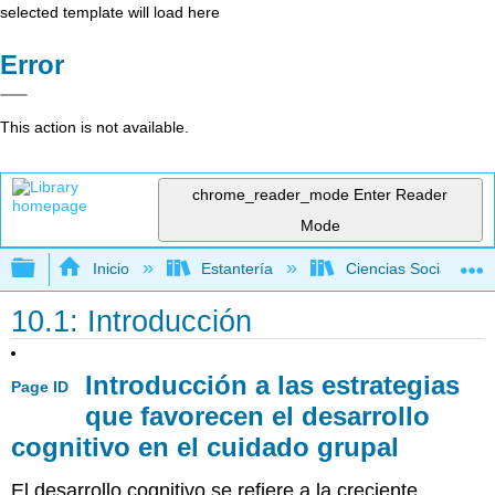
selected template will load here
Error
This action is not available.
chrome_reader_mode
Enter Reader
Mode
Expandir/contraer jerarquía global
Inicio
Estantería
Ciencias Sociales
10.1: Introducción
Introducción a las estrategias
Page ID
que favorecen el desarrollo
cognitivo en el cuidado grupal
El desarrollo cognitivo se refiere a la creciente