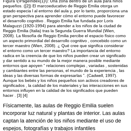
Figura \(\PageIndex{1}\): Una zona dentro de un aula para niños
pequeños. ([2]) El marcoeducativo de Reggio Emilia otorga un
estado especia l al entorno del aula y, por lo tanto, proporciona una
gran perspectiva para aprender cómo el entorno puede favorecer
el desarrollo cognitivo . Reggio Emilia fue fundada por Loris
Malaguzzi (1920-1994) para atender a los niños de la ciudad de
Reggio Emilia (Italia) tras la Segunda Guerra Mundial (Wien,
2008). La filosofía de Reggio Emilia percibe el espacio físico como
un aspecto primordial del desarrollo cognitivo , concebido como un
tercer maestro (Wien, 2008). ¿ Qué cree que significa considerar
el entorno como un tercer maestro? La importancia del entorno
radica en la creencia de que los niños pueden crear un significado
y dar sentido a su mundo de la mejor manera posible mediante
entornos que apoyen “ relaciones complejas , variadas , sostenidas
y cambiantes entre las personas, el mundo de la experiencia , las
ideas y las diversas formas de expresarlas ”. (Cadwell, 1997).
Aunque los bebés y los niños pequeños son activos creadores de
significados , la calidad de los materiales y las interacciones en sus
entornos influyen en la calidad de los significados que pueden
hacer . [3] [4]
Físicamente, las aulas de Reggio Emilia suelen
incorporar luz natural y plantas de interior. Las aulas
captan la atención de los niños mediante el uso de
espejos, fotografías y trabajos infantiles