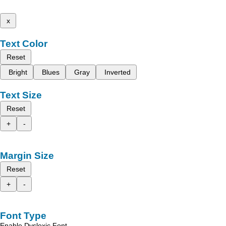
x
Text Color
Reset
Bright
Blues
Gray
Inverted
Text Size
Reset
+
-
Margin Size
Reset
+
-
Font Type
Enable Dyslexic Font