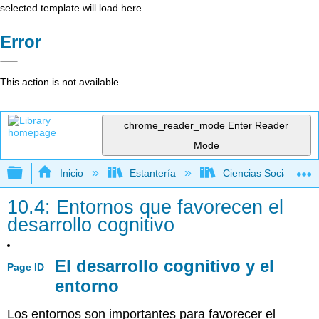
selected template will load here
Error
This action is not available.
chrome_reader_mode
Enter Reader
Mode
Expandir/contraer jerarquía global
Inicio
Estantería
Ciencias Sociales
10.4: Entornos que favorecen el
desarrollo cognitivo
El desarrollo cognitivo y el
Page ID
entorno
Los entornos son importantes para favorecer el