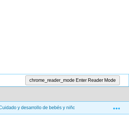
chrome_reader_mode
Enter Reader Mode
Exp
uidado y desarrollo de bebés y niños pequeños (Taintor y LaM