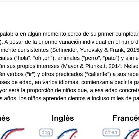
 palabra en algún momento cerca de su primer cumpleañ
 pesar de la enorme variación individual en el ritmo del
ente consistentes (Schneider, Yurovsky & Frank, 2015; T
ales (“hola”, “oh ,oh”), animales (“perro”, “pato”) y alime
ún sus propios intereses (Mayor & Plunkett, 2014; Nelso
erbos (“ir”) y otros predicados (“caliente”) a sus repe
eses de edad, en varios idiomas, comienzan a decir la pa
or será la proporción de niños que, a esa edad concreta,
s años, los niños aprenden cientos e incluso miles de pa