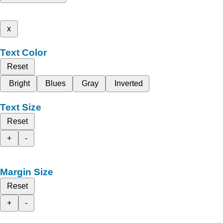
x
Text Color
Reset
Bright
Blues
Gray
Inverted
Text Size
Reset
+
-
Margin Size
Reset
+
-