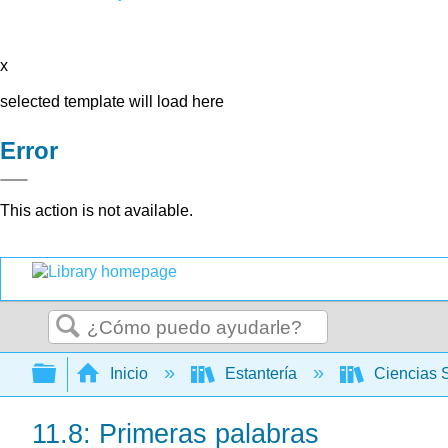
x
selected template will load here
Error
This action is not available.
Buscar
Expandir/contraer jerarquía global
Inicio
Estantería
Ciencias 
11.8: Primeras palabras